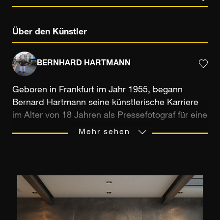
Über den Künstler
BERNHARD HARTMANN
Geboren in Frankfurt im Jahr 1955, begann
Bernard Hartmann seine künstlerische Karriere
im Alter von 18 Jahren als Pressefotograf für eine
deutsche Zeitung. Als Autodidakt wandte er sich
Mehr sehen
der Landschaftsfotografie zu, nachdem er sein
Medium (die Landschaften) durch die Linse der
Polaroidkamera seiner Eltern entdeckte. Er
erschafft dramatische und filmhafte Bilder, die oft
verglichen werden mit den Gemälden der
Romantik. Den Bildern Caspar David Friedrichs,
aber auch den dramatischen Naturszenerien des