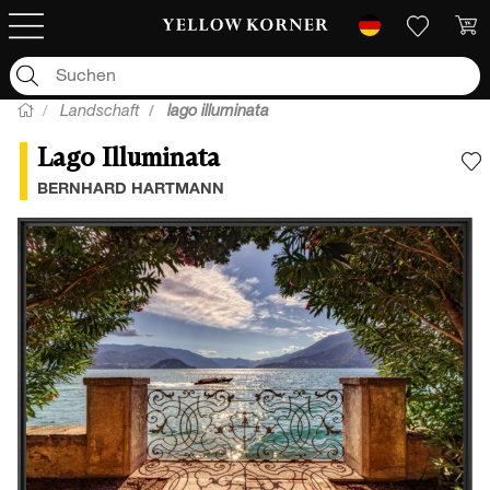
Landschaft
lago illuminata
Lago Illuminata
F
BERNHARD HARTMANN