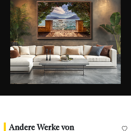
englischen Malers William Turner. Er liebt es
solche Orte zu verewigen, an denen Künste
praktiziert werden und präsentiert uns daher in
seinen Serien die Opern, Theater und
Herrenhäuser Europas. Heute lebt Bernard
Hartmann in der Nähe des Starnberger Sees in
den Bayrischen Alpen. Sein Werk findet sich in
zahlreichen Privatsammlungen und wurde in den
USA, Spanien, Italien und Deutschland
ausgestellt. Er gewann unter anderem bei den
„American Black and White Photo Awards“,
ebenso wie den „Panoramic Epson Award
Andere Werke von