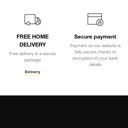
FREE HOME
Secure payment
DELIVERY
Payment on our website is
fully secure, thanks to
Free delivery in a secure
encryption of your bank
package
details
Delivery