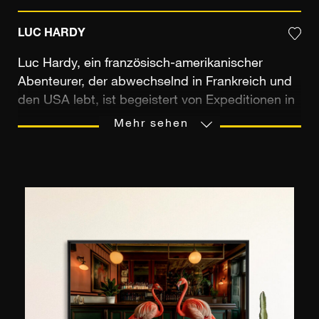
LUC HARDY
Luc Hardy, ein französisch-amerikanischer
Abenteurer, der abwechselnd in Frankreich und
den USA lebt, ist begeistert von Expeditionen in
ferne Länder. Seine Neugier für die Welt und
Mehr sehen
seine Liebe zum Abenteuer, geboren auf der
Familienfarm in der Bretagne, reiften später in
den entlegensten Ländern und bestätigen sich
nun in einem entschlossenen und
anspruchsvollen fotografischen Stil. Wenn er sich
nicht in seinem Tipi in Connecticut ausruht, folgt
er seiner Leidenschaft der Fotografie. Er reist oft
um die Welt, um ferne Länder zu fotografieren
oder darüber zu berichten, oft für internationale
Wohltätigkeitsorganisationen. Luc Hardy ist