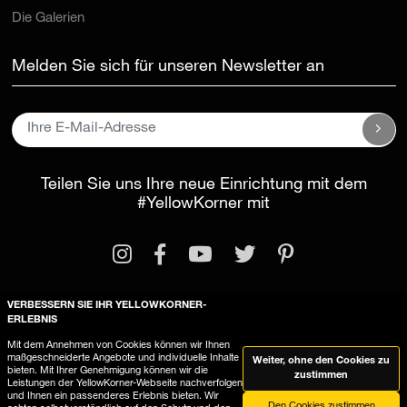
Melden Sie sich für unseren Newsletter an
Teilen Sie uns Ihre neue Einrichtung mit dem
#YellowKorner
mit
VERBESSERN SIE IHR YELLOWKORNER-
Rechtliche Informationen
ERLEBNIS
Allgemeine Geschäftsbedingungen
Mit dem Annehmen von Cookies können wir Ihnen
maßgeschneiderte Angebote und individuelle Inhalte
Weiter, ohne den Cookies zu
YellowKorner verwendet Cookies
bieten. Mit Ihrer Genehmigung können wir die
zustimmen
Leistungen der YellowKorner-Webseite nachverfolgen
und Ihnen ein passenderes Erlebnis bieten. Wir
Den Cookies zustimmen