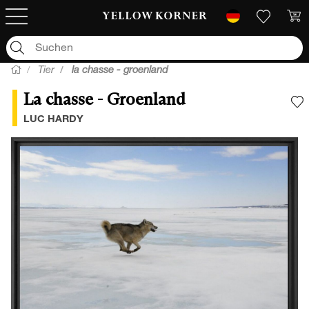
Tier
la chasse - groenland
La chasse - Groenland
F
LUC HARDY