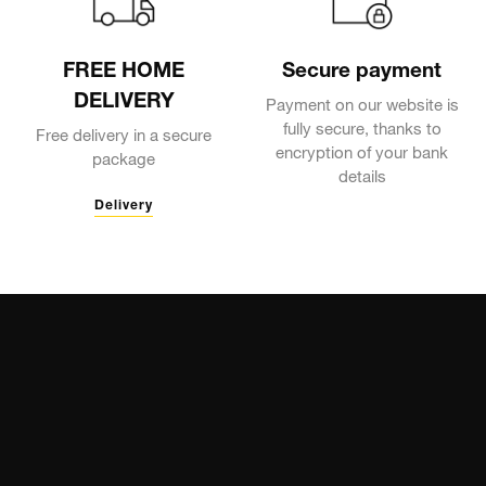
FREE HOME
Secure payment
DELIVERY
Payment on our website is
fully secure, thanks to
Free delivery in a secure
encryption of your bank
package
details
Delivery