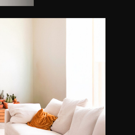
wurde. Mit über 20 Millionen
Bildern ist Sie die führende
europäische Bildagentur. Sie
verfügt über eine äußerst vielfältige
Sammlung, die sich auf die
unterschiedlichsten Bereiche
bezieht: Geschichte, Politik, Kultur,
Zeitgeschehen, Natur, Sport und
Persönlichkeiten aus allen
Epochen. Die Agentur vertreibt die
Archive vieler Fotografen, darunter
Robert Doisneau, Willy Ronis,
Edouard Boubat, Jean-Louis
Swiners, François Le Diascorn und
viele andere."