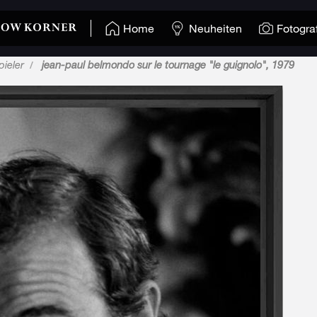
Home
Neuheiten
Fotogra
ieler
jean-paul belmondo sur le tournage "le guignolo", 1979