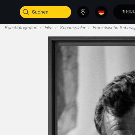
Kunstfotografien
Film
Schauspieler
Französische Schausp