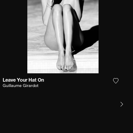
Leave Your Hat On
Sie das Foto meiner Wunschliste hinzu
Fügen S
Guillaume Girardot