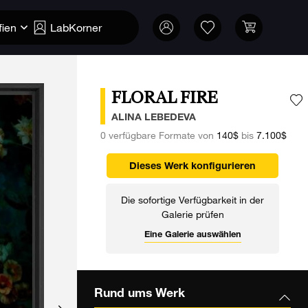
fien
LabKorner
FLORAL FIRE
F
ALINA LEBEDEVA
0 verfügbare Formate von
140$
bis
7.100$
Dieses Werk konfigurieren
Die sofortige Verfügbarkeit in der
Galerie prüfen
Eine Galerie auswählen
Rund ums Werk