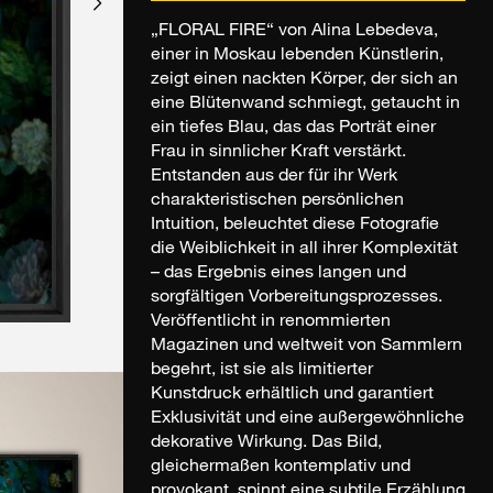
„FLORAL FIRE“ von Alina Lebedeva,
einer in Moskau lebenden Künstlerin,
zeigt einen nackten Körper, der sich an
eine Blütenwand schmiegt, getaucht in
ein tiefes Blau, das das Porträt einer
Frau in sinnlicher Kraft verstärkt.
Entstanden aus der für ihr Werk
charakteristischen persönlichen
Intuition, beleuchtet diese Fotografie
die Weiblichkeit in all ihrer Komplexität
– das Ergebnis eines langen und
sorgfältigen Vorbereitungsprozesses.
Veröffentlicht in renommierten
Magazinen und weltweit von Sammlern
begehrt, ist sie als limitierter
Kunstdruck erhältlich und garantiert
Exklusivität und eine außergewöhnliche
dekorative Wirkung. Das Bild,
gleichermaßen kontemplativ und
provokant, spinnt eine subtile Erzählung