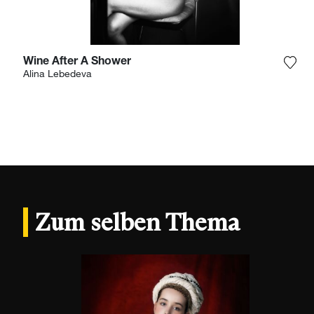
Wine After A Shower
Füge
Alina Lebedeva
Zum selben Thema