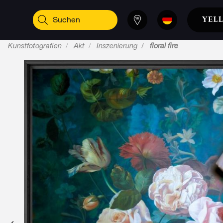
Kunstfotografien
Akt
Inszenierung
floral fire