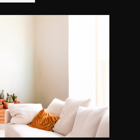
zum Ausdruck bringen. Als
leidenschaftliche Autodidaktin
zeichnete sie sich schnell durch
ihre persönlichen Projekte aus.
Große Modemarken wollen mit ihr
zusammenarbeiten. Dies ist der
Beginn seines Abenteuers als
professioneller Fotograf. Mit der
Zeit nimmt sein Stil Gestalt an. Sie
ist auf Kunstporträts und Aktfotos
spezialisiert. Einzig und allein von
ihrer Inspiration geleitet, arbeitet
sie ausgiebig, bevor sie das Studio
betritt. Stärke, Schmerz, Trauer, ...
Ausgestattet mit ihrer Linse
arbeitet sie daran, die Emotionen
ihres Motivs sichtbar zu machen,
indem sie ihre Seele einfängt, um