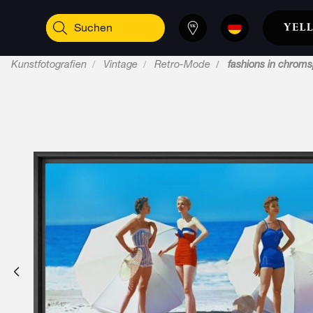
Kunstfotografien
Vintage
Retro-Mode
fashions in chrom