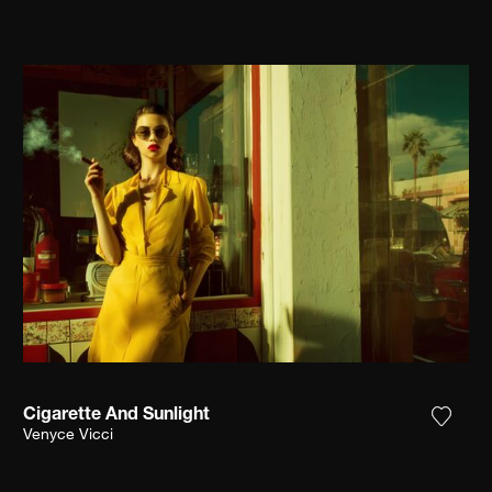
Cigarette And Sunlight
n Sie das Foto meiner Wunschliste hinzu
Fügen 
Venyce Vicci