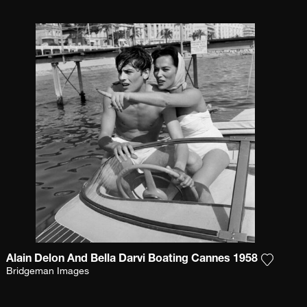
Alain Delon And Bella Darvi Boating Cannes 1958
Sie das Foto meiner Wunschliste hinzu
Fügen S
Bridgeman Images