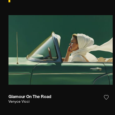
Glamour On The Road
Füge
Venyce Vicci