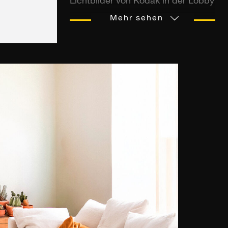
Lichtbilder von Kodak in der Lobby
des Grand Central in New York,
Mehr sehen
dessen Unternehmen damals seine
fotografische Allmacht verkündete.
Von 1950 bis 1990 als Werbefläche
im legendären Bahnhof Manhattan
genutzt, handelte es sich bei den
aufgeklebten Fotos um Diapositive
mit außergewöhnlichen Maßen von
18 Metern Breite und 6 Metern
Höhe. Unerhört in der Welt der
Fotografie. Durch ihre
spektakulären, fast surrealen
Szenen sind diese
Panoramaaufnahmen zu
Kommunikationsinstrumenten
geworden, mit denen die Filme und
Kameras der Marke beworben