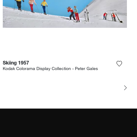
Skiing 1957
Sie das Foto meiner Wunschliste hinzu
Fügen S
Kodak Colorama Display Collection - Peter Gales