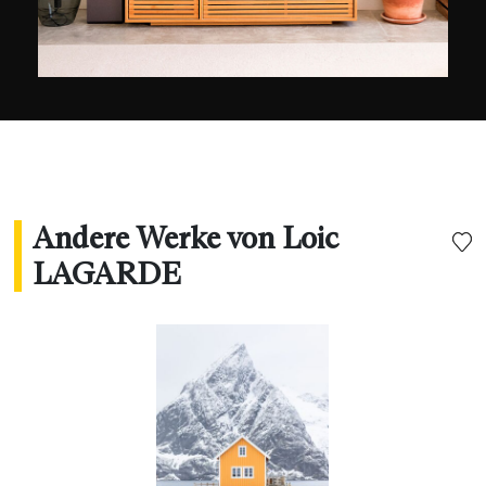
heraus, der von einer Ausstellung 2023 in Paris
begleitet wurde. Er ist überall in den sozialen
Netzwerken zu finden, wo ihm mehr als 270000
Personen folgen. Er wurde außerdem zu einem
der 20 wichtigsten Reise-Influencern vom
prestigeträchtigen Magazin Harper's Bazaar
gewählt!
Andere Werke von Loic
LAGARDE