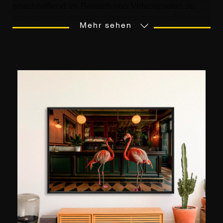
anschließend im Bereich von Videospielen zu
arbeiten und sich dann ganz und gar auf die
Mehr sehen
Fotografie zu verlegen. Heute lebt er in Paris,
seine Kindheit in der Bretagne jedoch hat jedoch
in ihm eine Liebe zu großen Weiten und Reisen
geschaffen. Ebenfalls auf einem Roadtrip in
Australien macht er sich mit der Fotografie
vertraut und erstellt seinen eigenen Blog. 2012
wird die Webseite AirBnB, damals noch ein
Start-up in den Anfängen, auf seine Fotos auf
Flickr aufmerksam und engagiert ihn für die
Mission Gasthäuser und -wohnungen auf der
ganzen Welt zu fotografieren. Er wendet sich
schließlich vollkommen von seinem
Ingenieursberuf ab und wird Profi-Fotograf.
Heute ist er auf Reisefotografie spezialisiert und
lichtet insbesondere Fernziele und Luxushotels
ab. 2022 bringt er zusammen mit Lonely Planet
einen Bildband mit dem Titel "Planète France"