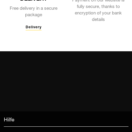
Payment on our website is
fully secure, thanks to
Free delivery in a secure
encryption of your bank
package
details
Delivery
Hilfe