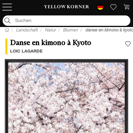
Landschaft
Natur
Blumen
danse en kimono à kyot
Danse en kimono à Kyoto
F
LOIC LAGARDE