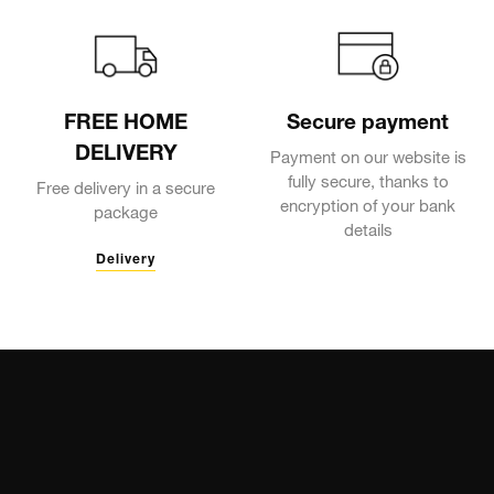
FREE HOME
Secure payment
DELIVERY
Payment on our website is
fully secure, thanks to
Free delivery in a secure
encryption of your bank
package
details
Delivery