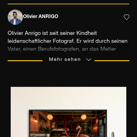
Olivier ANRIGO
Olivier Anrigo ist seit seiner Kindheit
leidenschaftlicher Fotograf. Er wird durch seinen
Vater, einen Berufsfotografen, an das Metier
herangeführt und lernt die Grundlagen im
Mehr sehen
Familienunternehmen. Als er den Fotografen Eric
Gaillard kennenlernt, findet er seinen eigenen Stil
und wird Fotojournalist. Als selbständiger
Fotoreporter arbeitet er seit mehreren Jahren für
unterschiedliche Agenturen wie Reuters, EPA
Images, Getty Images oder auch andere Medien
wie L'Équipe. Parallel zu seinem Berufsalltag
macht der Fan von Natur und Leben in der
Wildnis, seit 2013 mehrere Expeditionen in den