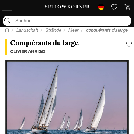
Landschaft
Strände
Meer
conquérants du large
Conquérants du large
F
OLIVIER ANRIGO