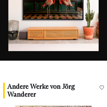
Netzwerken zu veröffentlichen. Diese wurden
später in verschiedenen deutschen Magazinen
(Foto Praxis, Focus oder ELLE City)
veröffentlicht. Jörg Wanderers Lieblingsthemen
sind Stadtlandschaften, Straßenszenen,
Architektur und die Energie des Lichts. Als
begeisterter Weltenbummler produziert er
hauptsächlich Aufnahmen mit
Langzeitbelichtung, wobei er sich hier vor allem
auf den chromatischen Reichtum der
nächtlichen Städte konzentriert.
Andere Werke von Jörg
Wanderer