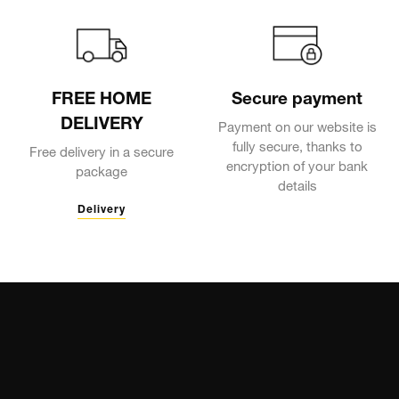
FREE HOME
Secure payment
DELIVERY
Payment on our website is
fully secure, thanks to
Free delivery in a secure
encryption of your bank
package
details
Delivery