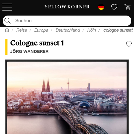
Reise
Europa
Deutschland
Köln
cologne sunset
Cologne sunset 1
F
JÖRG WANDERER