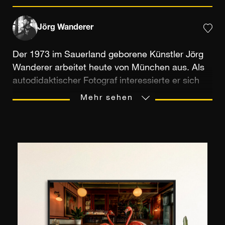
Jörg Wanderer
Der 1973 im Sauerland geborene Künstler Jörg
Wanderer arbeitet heute von München aus. Als
autodidaktischer Fotograf interessierte er sich
seit seiner Kindheit für die Fotografie und nahm
Mehr sehen
seinen Vater, der untrennbar mit seiner
Spiegelreflexkamera verbunden war, zum
Vorbild. In den frühen Tagen machte Jörg
während der Ferien Polaroid-Schnappschüsse
zum Spaß und ohne besonderen Ehrgeiz. Sein
Talent für Aufnahmen und digitale
Nachbearbeitung entwickelte sich Ende der
neunziger Jahre. Mit einer digitalen SLR
bewaffnet, begann er, seine Bilder in sozialen