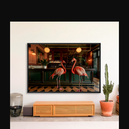
fertigte er Porträts von Schauspielern, Musikern
und Modegrößen an, die auf den Titelseiten
renommierter Zeitschriften wie Stern, Die Zeit
und Playboy veröffentlicht wurden. Sein Ansatz:
Das Wesentliche einfangen, die erzählerische
Kraft eines Details freilegen. Kürzlich hat er
seinen Ansatz mit künstlicher Intelligenz durch
„The Unreal People“ bereichert, einer
Porträtserie fiktiver Charaktere mit einem
verstörenden Hauch von Realität. Zwischen
klassischer Fotografie und generativer Kunst
hinterfragt Caspar Jade die Grenzen von Bild
und Identität.