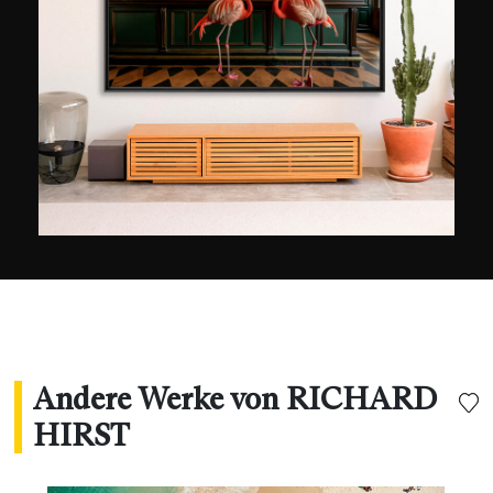
gesammelten Erfahrung und zahlreichen Treffen
mit anderen renommierten Künstlern des
Landes. Seine Bildersammlung steht jeden
Morgen vor Sonnenaufgang auf, um die Stadt in
einem anderen Licht und aus einem anderen
Blickwinkel einzufangen, und zeichnet ein
intensives Porträt der Megalopolis. Mit dem
Aufkommen sozialer Netzwerke und digitaler
Fotografie hat sich Richard Hirst mittlerweile
einen echten Ruf im Internet erworben.
Andere Werke von RICHARD
HIRST