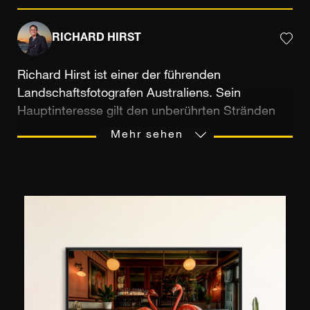
RICHARD HIRST
Richard Hirst ist einer der führenden
Landschaftsfotografen Australiens. Sein
Hauptinteresse gilt den unberührten Stränden
und Stadtlandschaften rund um Sydney, einer
Mehr sehen
Stadt, der er immer treu geblieben ist und die er
seit mehr als 30 Jahren aufrichtig bewundert.
Seine Leidenschaft für die Fotografie begann
bereits im Alter von 16 Jahren und er verbrachte
die meiste Zeit damit, Schwarz-Weiß-Aufnahmen
von Australiens wunderschöner Metropole zu
machen, bevor er sie in einer Dunkelkammer im
Keller seiner Eltern entwickelte. Als Autodidakt
verdankt er sein Talent seiner im Laufe der Jahre