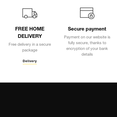
FREE HOME
Secure payment
DELIVERY
Payment on our website is
fully secure, thanks to
Free delivery in a secure
encryption of your bank
package
details
Delivery