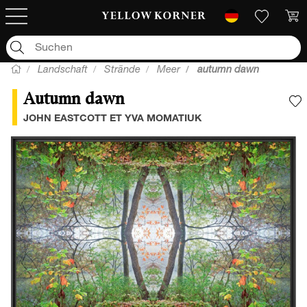
Landschaft
Strände
Meer
autumn dawn
Autumn dawn
F
JOHN EASTCOTT ET YVA MOMATIUK