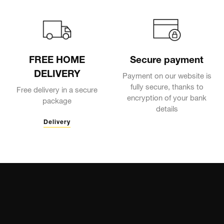
FREE HOME
Secure payment
DELIVERY
Payment on our website is
fully secure, thanks to
Free delivery in a secure
encryption of your bank
package
details
Delivery