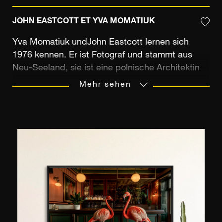
JOHN EASTCOTT ET YVA MOMATIUK
Yva Momatiuk undJohn Eastcott lernen sich
1976 kennen. Er ist Fotograf und stammt aus
Neu-Seeland, sie ist eine polnische Architektin
und Designerin und hat sich in New York
Mehr sehen
niedergelassen. In ihren Arbeiten widmen sie
sich der Darstellung der Natur und der
Lebensweise der indigenen Bevölkerung. Sie
teilen eine gemeinsame Auffassung von ihrem
künstlerischen Beruf und durchqueren auf ihren
Reisen die ganze Welt, gelangen an die
entlegensten Orte, um atemberaubende
Naturlandschaften in ihren Bildern festzuhalten.