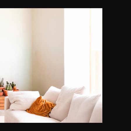
nahm seinen Vater, der untrennbar
mit seiner Spiegelreflexkamera
verbunden war, zum Vorbild. In den
frühen Tagen machte Jörg während
der Ferien Polaroid-
Schnappschüsse zum Spaß und
ohne besonderen Ehrgeiz. Sein
Talent für Aufnahmen und digitale
Nachbearbeitung entwickelte sich
Ende der neunziger Jahre. Mit
einer digitalen SLR bewaffnet,
begann er, seine Bilder in sozialen
Netzwerken zu veröffentlichen.
Diese wurden später in
verschiedenen deutschen
Magazinen (Foto Praxis, Focus
oder ELLE City) veröffentlicht. Jörg