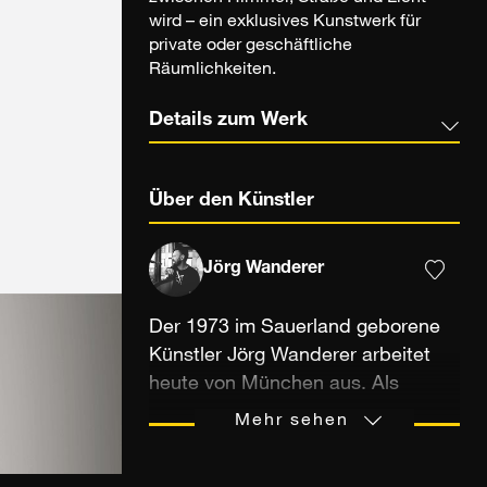
wird – ein exklusives Kunstwerk für
private oder geschäftliche
Räumlichkeiten.
Details zum Werk
Über den Künstler
Jörg Wanderer
Der 1973 im Sauerland geborene
Künstler Jörg Wanderer arbeitet
heute von München aus. Als
autodidaktischer Fotograf
Mehr sehen
interessierte er sich seit seiner
Kindheit für die Fotografie und