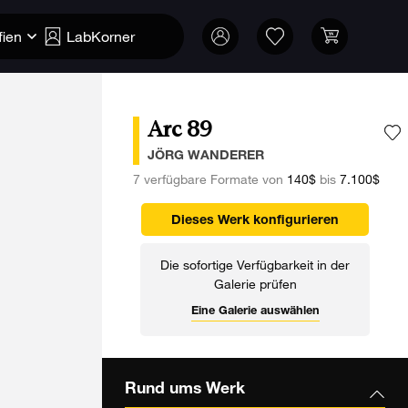
fien
LabKorner
Arc 89
F
JÖRG WANDERER
7 verfügbare Formate von
140$
bis
7.100$
Dieses Werk konfigurieren
Die sofortige Verfügbarkeit in der
Galerie prüfen
Eine Galerie auswählen
Rund ums Werk