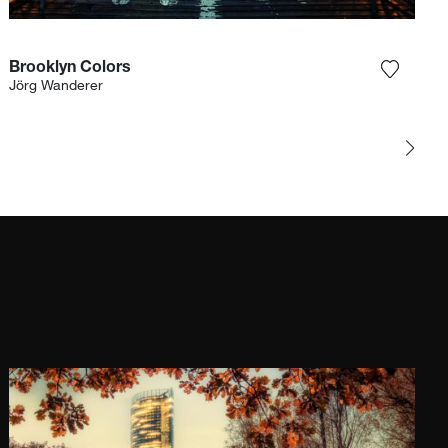
Brooklyn Colors
Sie das Foto meiner Wunschliste hinzu
Fügen S
Jörg Wanderer