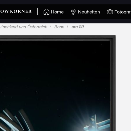
Home
Neuheiten
Fotogra
utschland und Österreich
Bonn
arc 89