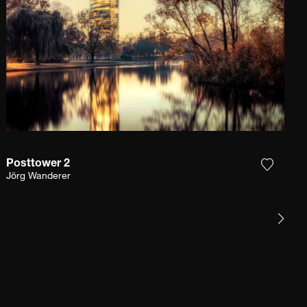
Posttower 2
Sie das Foto meiner Wunschliste hinzu
Fügen S
Jörg Wanderer