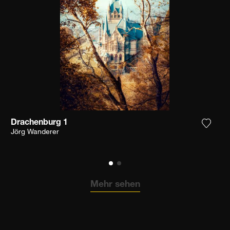
Drachenburg 1
n Sie das Foto meiner Wunschliste hinzu
Fügen 
Jörg Wanderer
Mehr sehen