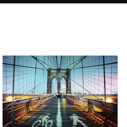
Wanderers Lieblingsthemen sind
Stadtlandschaften,
Straßenszenen, Architektur und
die Energie des Lichts. Als
begeisterter Weltenbummler
produziert er hauptsächlich
Aufnahmen mit Langzeitbelichtung,
wobei er sich hier vor allem auf
den chromatischen Reichtum der
nächtlichen Städte konzentriert.