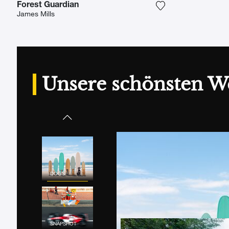
Forest Guardian
Fügen Sie das Fot
James Mills
Unsere schönsten W
DOGS
SNAPSHOT