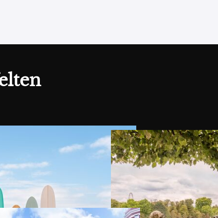
o meiner Wunschliste hinzu
elten