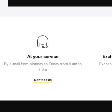
SUNSET LOVERS
FLOWER POWER
At your service
Exch
FOUR SEASONS
By e-mail from Monday to Friday from 9 am to
Exchang
7 pm
Contact us