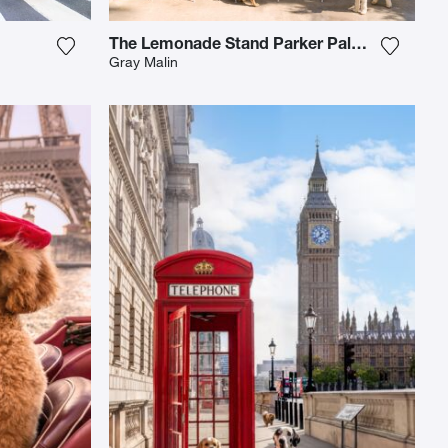
The Lemonade Stand Parker Palm Springs
iste hinzu
Fügen Sie das Foto meiner Wunschliste hinzu
Fügen S
Gray Malin