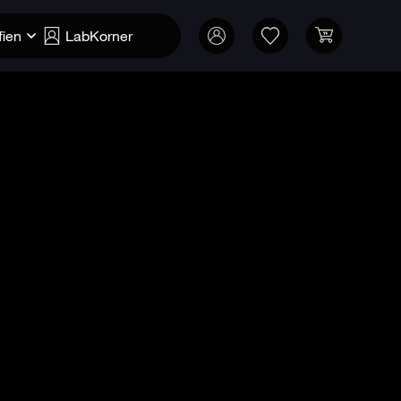
fien
LabKorner