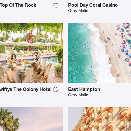
Top Of The Rock
Pool Day Coral Casino
o meiner Wunschliste hinzu
Fügen Sie das Foto meiner Wunschl
Gray Malin
wiftys The Colony Hotel
East Hampton
o meiner Wunschliste hinzu
Fügen Sie das Foto meiner Wunschl
Gray Malin