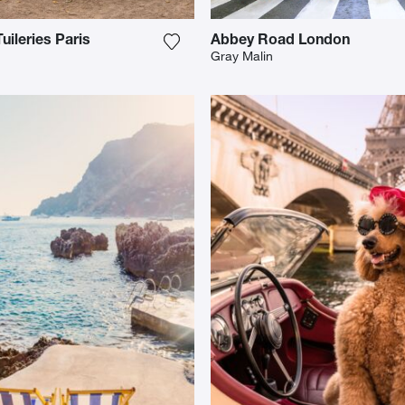
uileries Paris
Abbey Road London
o meiner Wunschliste hinzu
Fügen Sie das Foto meiner Wunschl
Gray Malin