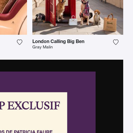
London Calling Big Ben
Fügen Sie das Foto meiner Wunschliste hinzu
Fügen S
Gray Malin
iste hinzu