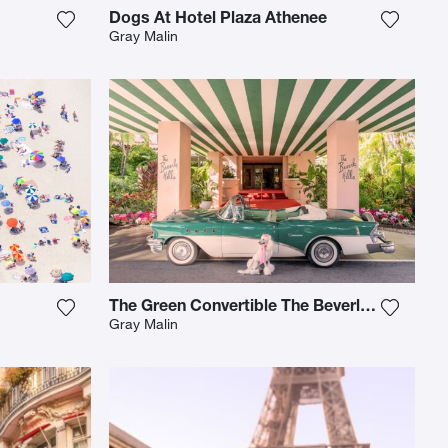
Dogs At Hotel Plaza Athenee
iste hinzu
Fügen Sie das Foto meiner Wunschliste hinzu
Fügen S
Gray Malin
The Green Convertible The Beverly Hills Hotel
iste hinzu
Fügen Sie das Foto meiner Wunschliste hinzu
Fügen S
Gray Malin