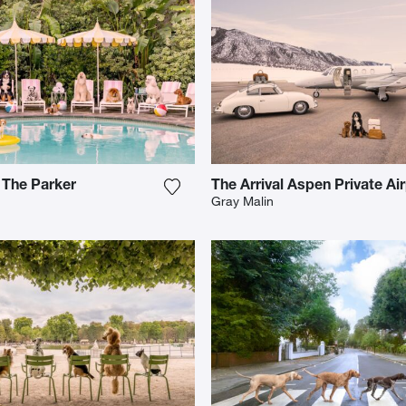
 The Parker
The Arrival Aspen Private Ai
o meiner Wunschliste hinzu
Fügen Sie das Foto meiner Wunschl
Gray Malin