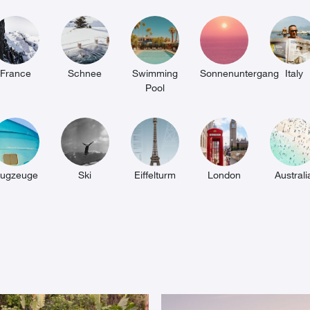
France
Schnee
Swimming
Sonnenuntergang
Italy
Pool
lugzeuge
Ski
Eiffelturm
London
Australi