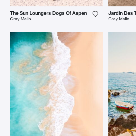
The Sun Loungers Dogs Of Aspen
Jardin Des T
Fügen Sie das Fot
Gray Malin
Gray Malin