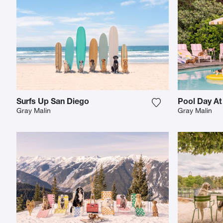
Surfs Up San Diego
Pool Day At
Fügen Sie das Fot
Gray Malin
Gray Malin