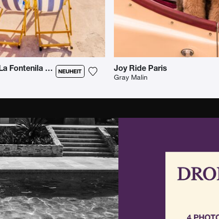
Two Chairs La Fontenila Capri 2
Joy Ride Paris
NEUHEIT
Gray Malin
o meiner Wunschliste hinzu
Fügen Sie das Foto meiner Wunschl