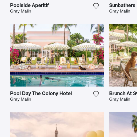
Poolside Aperitif
Sunbathers 
Fügen Sie das Fot
Gray Malin
Gray Malin
Pool Day The Colony Hotel
Brunch At S
Fügen Sie das Fot
Gray Malin
Gray Malin