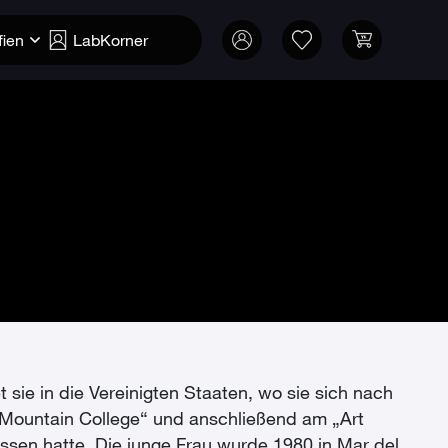
fien
LabKorner
t sie in die Vereinigten Staaten, wo sie sich nach
 Mountain College“ und anschließend am „Art
ossen hatte. Die junge Frau wurde 1980 in Mar del