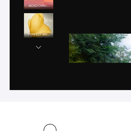
MONOCHROME MOOD
PERFECT MATCH
URBAN COLOR
SUNSET LOVERS
FLOWER POWER