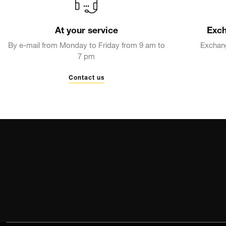
At your service
Exch
FOUR SEASONS
By e-mail from Monday to Friday from 9 am to
Exchang
7 pm
Contact us