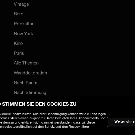
Vintage
Berg
Popkultur
New York
Kino
Paris
Alle Themen
Wanddekoration
Nach Raum
Nach Stimmung
Nach Fotografen
 STIMMEN SIE DEN COOKIES ZU
uelle Inhalte bieten. Mit Ihrer Genehmigung können wir die Leistungen
Cookies stellen einen Zugang zu Daten bezüglich Ihres Abonnements und
Weiter, ohn
e dem zu und erklären sich damit einverstanden, dass wir diese
ten selbstverständlich auf den Schutz und den Respekt Ihrer
tionen
Allgemeine Geschäftsbedingungen
YellowKorner