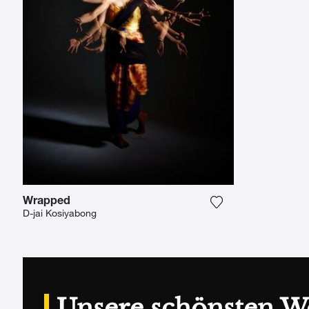
Wrapped
Fügen Sie das Fot
D-jai Kosiyabong
Unsere schönsten W