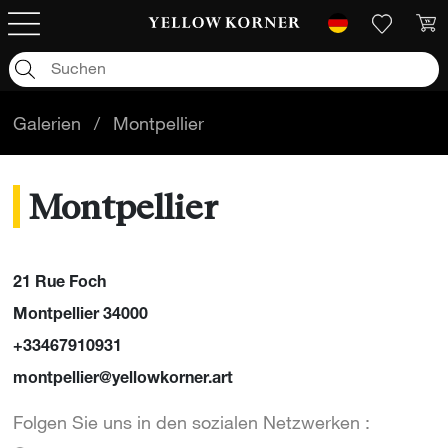
Galerien
/
Montpellier
Montpellier
21 Rue Foch
Montpellier 34000
+33467910931
montpellier@yellowkorner.art
Folgen Sie uns in den sozialen Netzwerken :