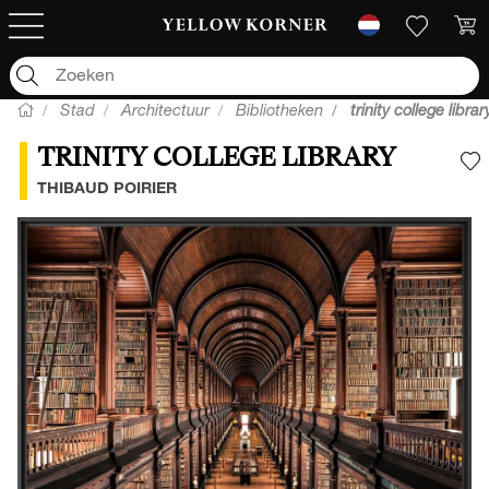
Stad
Architectuur
Bibliotheken
trinity college librar
TRINITY COLLEGE LIBRARY
V
THIBAUD POIRIER