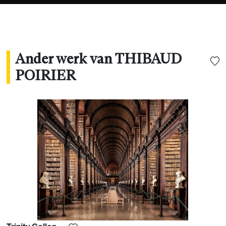
menselijke aanwezigheid" om surrealistische en
tijdloze portretten van deze monumenten te
schilderen. "
Ander werk van THIBAUD
POIRIER