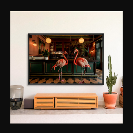
passie", legt hij uit, "vandaag is het het
hoofdthema van mijn fotografie maar ook mijn
professionele activiteit ". In feite werkt Thibaud
Poirier, opgeleid als ingenieur, parallel aan zijn
carrière als fotograaf, als adviseur
interieurarchitectuur in Parijs. Hij begon met
fotografie in 2013 toen hij 26 was, met een
simpele iPhone en de eerste fotobewerkings
programma’s. Een van zijn grote projecten
brengt foto's van bibliotheken en kerken samen:
“Ik koos voor bibliotheken en kerken omdat ik
door de geschiedenis wilde kijken en wilde laten
zien hoe een ruimte met een vergelijkbare functie
zo anders geïnterpreteerd kon worden.
Geografisch en door de eeuwen heen.
"Beïnvloed door Candida Hofer en Hiroshi
Sugimoto, biedt hij foto's zonder enige