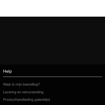
Help
Waar is mijn bestelling?
Levering en retourzending
Producthandleiding galerielijst