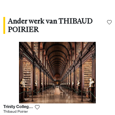
tijdloze portretten van deze monumenten te
schilderen. "
Ander werk van THIBAUD
POIRIER
Trinity College Library 2
Voeg het product toe aan mijn verlanglijs
Thibaud Poirier