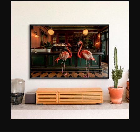
hoofdthema van mijn fotografie maar ook mijn
professionele activiteit ". In feite werkt Thibaud
Poirier, opgeleid als ingenieur, parallel aan zijn
carrière als fotograaf, als adviseur
interieurarchitectuur in Parijs. Hij begon met
fotografie in 2013 toen hij 26 was, met een
simpele iPhone en de eerste fotobewerkings
programma’s. Een van zijn grote projecten
brengt foto's van bibliotheken en kerken samen:
“Ik koos voor bibliotheken en kerken omdat ik
door de geschiedenis wilde kijken en wilde laten
zien hoe een ruimte met een vergelijkbare functie
zo anders geïnterpreteerd kon worden.
Geografisch en door de eeuwen heen.
"Beïnvloed door Candida Hofer en Hiroshi
Sugimoto, biedt hij foto's zonder enige
menselijke aanwezigheid" om surrealistische en