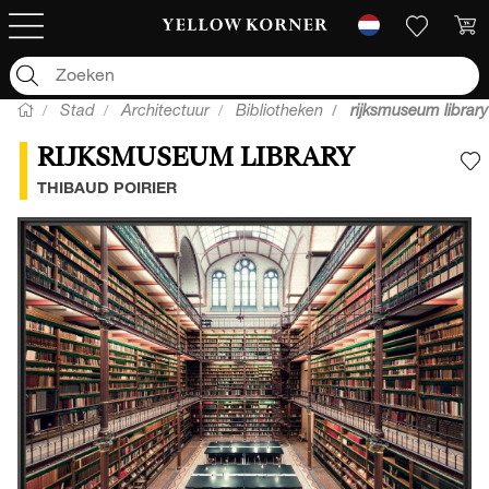
Stad
Architectuur
Bibliotheken
rijksmuseum library
RIJKSMUSEUM LIBRARY
V
THIBAUD POIRIER