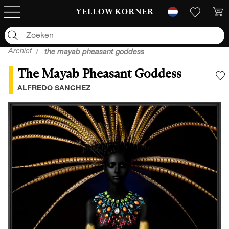
Archief
the mayab pheasant goddess
The Mayab Pheasant Goddess
V
ALFREDO SANCHEZ