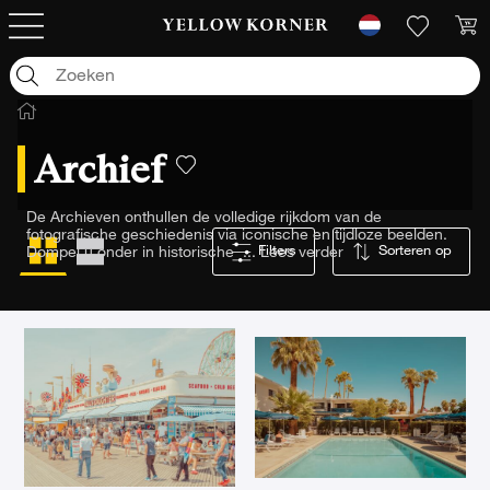
Archief
De Archieven onthullen de volledige rijkdom van de
fotografische geschiedenis via iconische en tijdloze beelden.
Filters
Sorteren op
Dompel u onder in historische
...
Lees verder