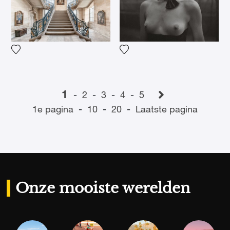
Voeg het product toe aan mijn verlanglijst
Voeg het product toe aan mij

1
-
2
-
3
-
4
-
5
1e pagina
-
10
-
20
-
Laatste pagina
Onze mooiste werelden