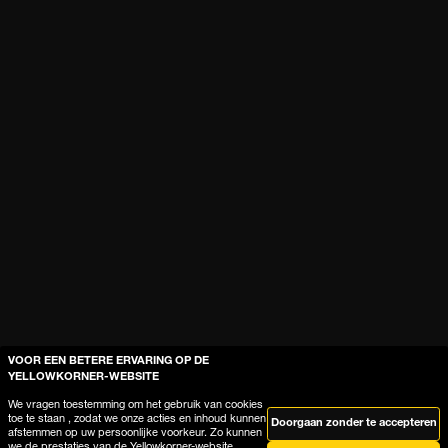
VOOR EEN BETERE ERVARING OP DE
YELLOWKORNER-WEBSITE
We vragen toestemming om het gebruik van cookies
toe te staan , zodat we onze acties en inhoud kunnen
Doorgaan zonder te accepteren
afstemmen op uw persoonlijke voorkeur. Zo kunnen
we de prestaties van de Yellowkorner-website