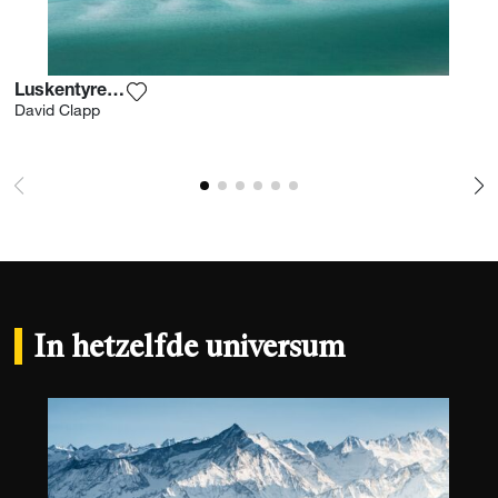
Luskentyre Sands
Voeg het product toe aan mijn verlanglijst
David Clapp
In hetzelfde universum