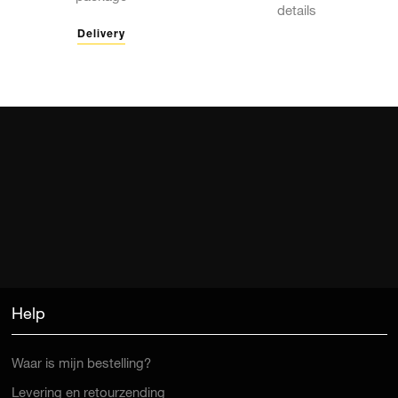
details
Delivery
Help
Waar is mijn bestelling?
Levering en retourzending