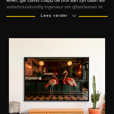
leven, gaf David Clapp de brui aan zijn baan als
waterbouwkundig ingenieur om gitaarlessen te
geven. Al snel ging hij inzien dat hij via fotografie
Lees verder
zijn creativiteit de vrije loop kon laten. Sinds
2009 is hij aan de slag als professioneel
fotograaf. Hij maakte naam als landschaps-, reis-
en architectuurfotograaf. ‘Betaald worden om
creatief te zijn, is een heus voorrecht,’ geeft hij
glimlachend toe. In 2019 werd hij toegelaten tot
de Londense Royal Photographic Society. Als
ambassadeur van het merk Canon (waarvoor hij
een van de technische referenties is), doceert hij
tussen twee reportages door fotografie en neemt
hij over de hele wereld deel aan evenementen
van het merk. Hij is nauwelijks actief op sociale
media, hoewel hij gek is op technologie: ‘Ik ging
er altijd van uit dat creativiteit en technologie in
fotografie samengingen. Ik vind het moeilijk om