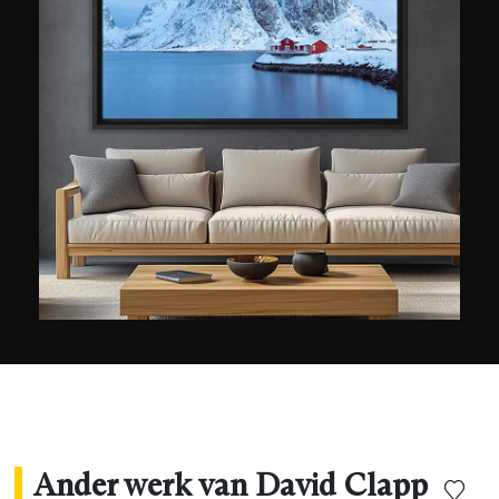
ambassadeur van het merk Canon (waarvoor hij
een van de technische referenties is), doceert hij
tussen twee reportages door fotografie en neemt
hij over de hele wereld deel aan evenementen
van het merk. Hij is nauwelijks actief op sociale
media, hoewel hij gek is op technologie: ‘Ik ging
er altijd van uit dat creativiteit en technologie in
fotografie samengingen. Ik vind het moeilijk om
de fotografie die ik beoefen precies te
omschrijven: mijn foto’s beschrijven een vrij
elliptische baan tussen architectuur,
landschappen, reizen, … Ik kan niet definiëren
wat ik precies doe, maar het is een beetje van
dat alles!’
Ander werk van David Clapp