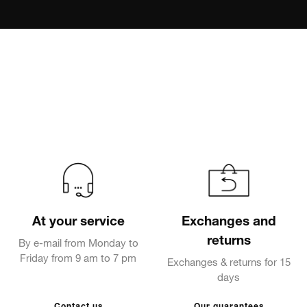
At your service
Exchanges and
returns
By e-mail from Monday to
Friday from 9 am to 7 pm
Exchanges & returns for 15
days
Contact us
Our guarantees