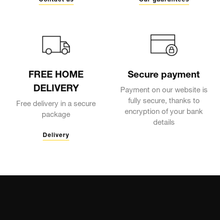
FREE HOME
Secure payment
DELIVERY
Payment on our website is
fully secure, thanks to
Free delivery in a secure
encryption of your bank
package
details
Delivery