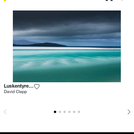
Luskentyre Sands
Voeg het product toe aan mijn verlanglijst
David Clapp