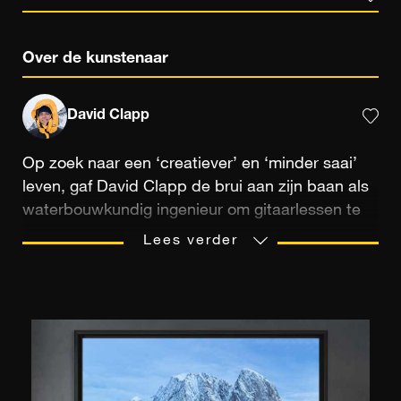
Over de kunstenaar
David Clapp
Op zoek naar een ‘creatiever’ en ‘minder saai’
leven, gaf David Clapp de brui aan zijn baan als
waterbouwkundig ingenieur om gitaarlessen te
geven. Al snel ging hij inzien dat hij via fotografie
Lees verder
zijn creativiteit de vrije loop kon laten. Sinds
2009 is hij aan de slag als professioneel
fotograaf. Hij maakte naam als landschaps-, reis-
en architectuurfotograaf. ‘Betaald worden om
creatief te zijn, is een heus voorrecht,’ geeft hij
glimlachend toe. In 2019 werd hij toegelaten tot
de Londense Royal Photographic Society. Als