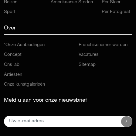
Reizen
Amerikaanse Steden
Per Sfeer
Sport
Per Fotograaf
Over
*Onze Aanbiedingen
Franchisenemer worden
Concept
Vacatures
Ons lab
Sitemap
Artiesten
Onze kunstgalerieën
Meld u aan voor onze nieuwsbrief