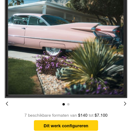
7 beschikbare formaten van
$140
tot
$7.100
Dit werk configureren