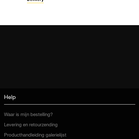
Help
Waar is mijn bestelling?
Levering en retourzending
Producthandleiding galerielijst