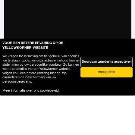
VOOR EEN BETERE ERVARING OP DE
YELLOWKORNER-WEBSITE
We vragen toestemming om het gebruik van cookies
toe te staan , zodat we onze acties en inhoud kunnen
Doorgaan zonder te accepteren
afstemmen op uw persoonlijke voorkeur. Zo kunnen
we de prestaties van de Yellowkorner-website
Accepteren
volgen en u een betere ervaring bieden. We
garanderen de bescherming van uw
persoonsgegevens.
Meer informatie over ons
cookiebeleid
.