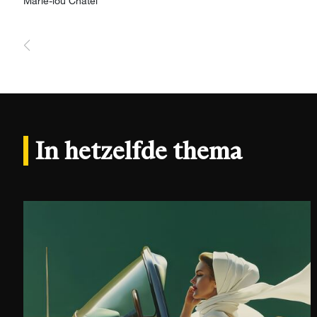
Voeg
Marie-lou Chatel
In hetzelfde thema