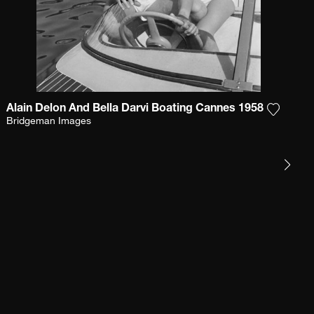
Alain Delon And Bella Darvi Boating Cannes 1958
et product toe aan mijn verlanglijst
Voeg het
Bridgeman Images