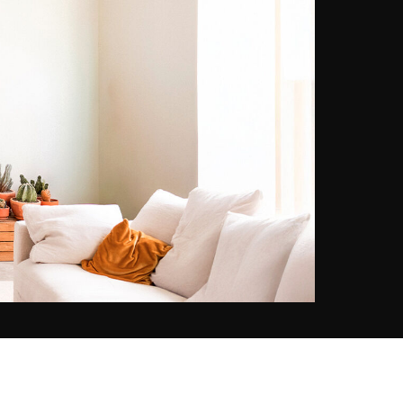
kunstgeschiedenis in Namen en
vervolgens fotografie in Charleroi
en ontdekte tijdens haar
universitaire onderzoek het digitale
portaal van de Amerikaanse
Library of Congress Farm Security
Administration / Office of War,
waarvan de bijzonderheid is dat de
bezoeker er zwart-witbeelden in
een hoge resolutie kan
downloaden. Deze bron is een
belangrijk beeldverslag van het
Amerikaanse leven tussen 1935 en
1944. Spelenderwijs en uit
nieuwsgierigheid begon Marie-Lou
Chatel één, dan twee, dan drie
foto's in te kleuren. Het resultaat
was een openbaring voor de