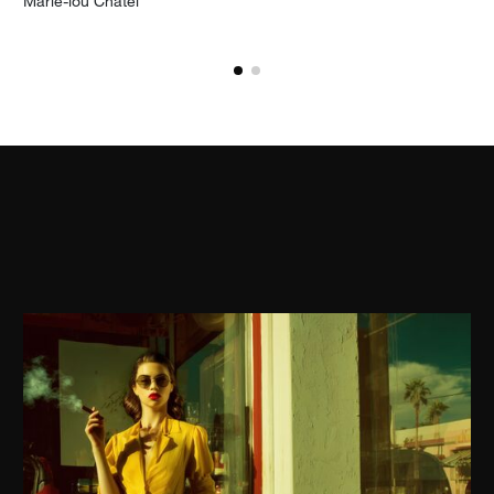
 het product toe aan mijn verlanglijst
Voeg h
Marie-lou Chatel