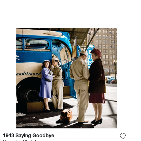
kunstenares, wiens benadering er
niet op gericht is de kracht of de
waarde van zwart en wit te
verminderen, maar om scènes
vanuit een andere invalshoek te
presenteren. Haar nauwgezet
maar zeer poëtisch technisch
werk, dat schommelt tussen
uitvinding en reconstructie, stelt de
toeschouwer in staat zich een
beeld te vormen van het leven in
deze periode.
1943 Saying Goodbye