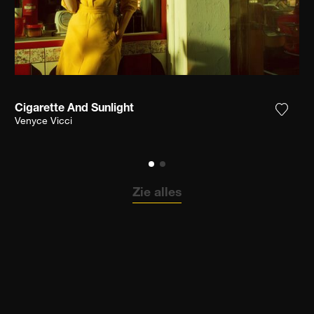
Cigarette And Sunlight
 het product toe aan mijn verlanglijst
Voeg h
Venyce Vicci
Zie alles