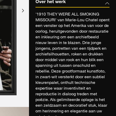
Over het werk
'1910 THEY WERE ALL SMOKING
MISSOURI' van Marie-Lou Chatel opent
een venster op het Amerika van voor de
oorlog, heruitgevonden door restauratie
en inkleuring om een archiefbeeld
nieuw leven in te blazen. Drie jonge
jongens, portretten van een tijdperk en
archiefsilhouetten, roken en drukken
door middel van rook en hun blik een
spanning uit tussen onschuld en
rebellie. Deze grootformaat kunstfoto,
in zwart-wit versterkt door een subtiel
kleurenpalet, onthult technische
expertise waar inventiviteit en
reproductie in dialoog treden met
poëzie. Als gelimiteerde oplage is het
een zeldzaam en decoratief stuk, klaar
om herinnering en elegantie aan uw