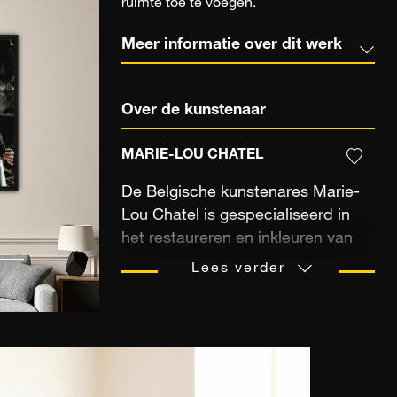
ruimte toe te voegen.
Meer informatie over dit werk
Over de kunstenaar
MARIE-LOU CHATEL
De Belgische kunstenares Marie-
Lou Chatel is gespecialiseerd in
het restaureren en inkleuren van
oude foto's. Sinds haar tienerjaren
Lees verder
is zij geïnteresseerd in het werk
van de belangrijkste fotografen uit
de 20e eeuw, zoals Dorothea
Lange, William Gedney en Jack
Delano. Zij studeerde