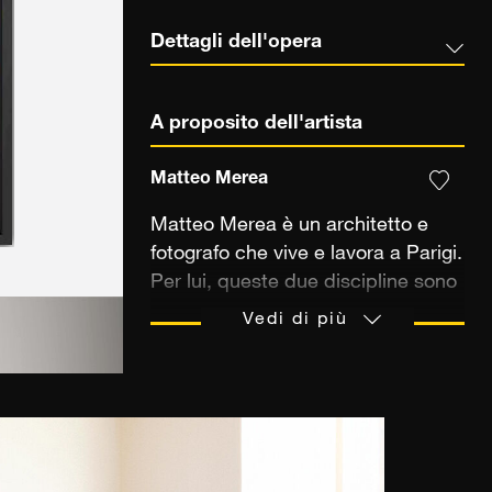
Dettagli dell'opera
A proposito dell'artista
Matteo Merea
Matteo Merea è un architetto e
fotografo che vive e lavora a Parigi.
Per lui, queste due discipline sono
inseparabili: l'una alimenta l'altra e
Vedi di più
viceversa. Da oltre vent'anni
fotografa i luoghi che lo
affascinano. Inizialmente per
documentare i suoi viaggi e i
cantieri, poi per affinare una
prospettiva più personale sullo