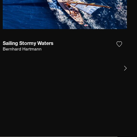
Sailing Stormy Waters
gi la fotografia alla mia lista dei desideri
Aggiungi
Bernhard Hartmann