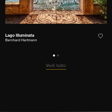
Lago Illuminata
ungi la fotografia alla mia lista dei desideri
Aggiun
Bernhard Hartmann
Vedi tutto