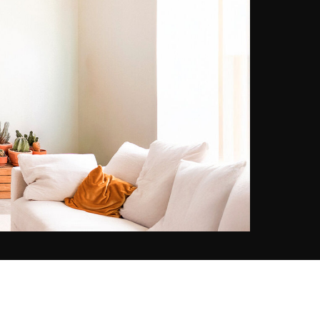
spazio, la luce e ciò che evocano
in chi li attraversa. La sua serie
parigina, realizzata con pazienza
dal suo trasferimento nella capitale
nel 2020, esplora un'idea al tempo
stesso semplice e ambiziosa:
catturare Parigi nell'istante preciso
in cui la luce della città cambia.
L'ora d'oro, quel passaggio di fine
giornata in cui il rumore si attenua
e le forme della città si rivelano
sotto una nuova luce. Matteo
Merea torna spesso negli stessi
luoghi perché ogni visita gli
permette di cogliere un'immagine
diversa. Formatosi nella fotografia
analogica prima di passare al