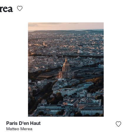
rea
Paris D'en Haut
ungi la fotografia alla mia lista dei desideri
Aggiun
Matteo Merea