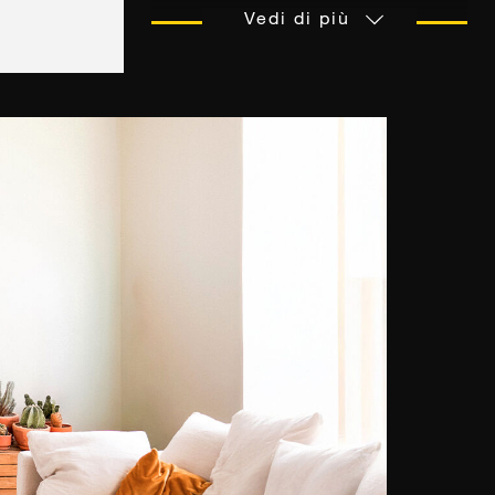
York. Al suo arrivo si innamora di
Vedi di più
questa vivace città. Da sempre
appassionato di fotografia, il
paesaggio urbano e l'atmosfera
melting pot della Grande Mela
diventano per lui un'inesauribile
fonte di ispirazione. Attraverso la
luce, l'architettura o una scena di
vita, in ciascuna delle sue foto
cerca di catturare un piccolo
pezzo dell'anima della città e della
sua energia.