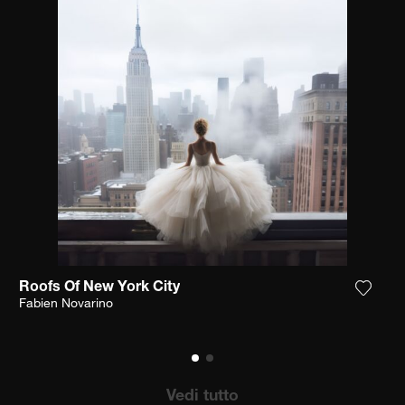
Roofs Of New York City
ungi la fotografia alla mia lista dei desideri
Aggiun
Fabien Novarino
Vedi tutto