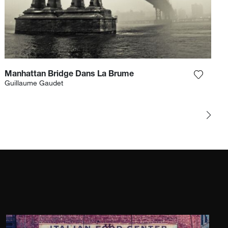
Manhattan Bridge Dans La Brume
gi la fotografia alla mia lista dei desideri
Aggiungi
Guillaume Gaudet