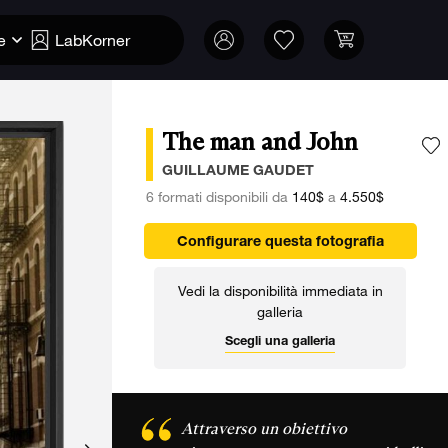
e
LabKorner
The man and John
A
GUILLAUME GAUDET
6 formati disponibili da
140$
a
4.550$
Configurare questa fotografia
Vedi la disponibilità immediata in
galleria
Scegli una galleria
Attraverso un obiettivo