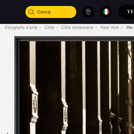
Fotografie d'arte
Città
Città Americane
New York
the