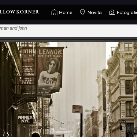
Home
Novità
Fotografi
 man and john