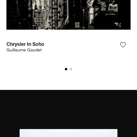
Chrysler In Soho
ungi la fotografia alla mia lista dei desideri
Aggiun
Guillaume Gaudet