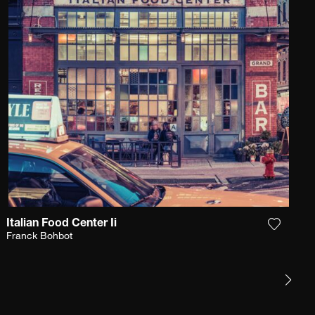
Italian Food Center Ii
gi la fotografia alla mia lista dei desideri
Aggiungi
Franck Bohbot