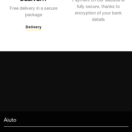
Payment on our website is
fully secure, thanks to
Free delivery in a secure
encryption of your bank
package
details
Delivery
Aiuto