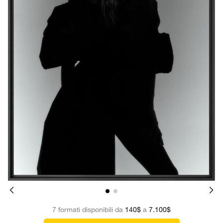
7 formati disponibili da
140$
a
7.100$