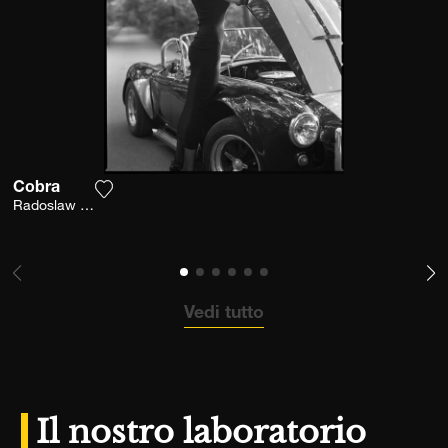
Cobra
Aggiungi la fotografia alla mia lista dei desider
Radoslaw Pujan
Vedi tutto
Il nostro laboratorio