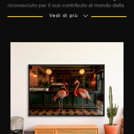
riconosciuto per il suo contributo al mondo della
moda. Grazie al suo background nella direzione
Vedi di più
artistica, ha profondamente plasmato la sua
metodologia creativa. Specializzato nella
creazione di immagini uniche e contrastanti,
combina brillantemente diverse fonti di luce e
diversi generi fotografici. La sua passione per la
fotografia è nata in giovane età e da allora ha
collaborato con numerosi marchi e pubblicazioni,
affermandosi come uno dei maggiori talenti
emergenti nel panorama fotografico
contemporaneo.