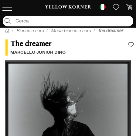
Bianco e nero
Moda bianco e nero
the dreamer
The dreamer
A
MARCELLO JUNIOR DINO