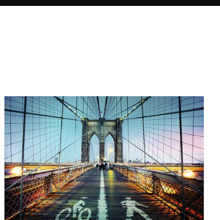
luminosa. Amato dai suoi viaggi ai
quattro angoli del mondo, realizza
prevalentemente scatti a lunga
esposizione, concentrandosi sulla
ricchezza cromatica delle città
dopo il tramonto.