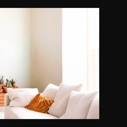
non abbandonava mai la sua
macchina fotografica reflex.
All'inizio scattava fotografie
durante le vacanze, per piacere e
senza particolari ambizioni. Il suo
talento per la ripresa e la post-
elaborazione digitale si è
sviluppato alla fine degli anni 90.
Dotato di una reflex digitale, ha
iniziato a distribuire le sue
immagini sui social network, che
sono state poi pubblicate su
diverse riviste tedesche ( Foto
Praxis, Focus o anche ELLE City ).
I temi preferiti di Jörg Wanderer
sono i paesaggi urbani, le scene di
strada, l'architettura e l'energia