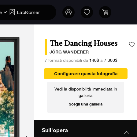
e
LabKorner
The Dancing Houses
A
JÖRG WANDERER
7 formati disponibili da
140$
a
7.300$
Configurare questa fotografia
Vedi la disponibilità immediata in
galleria
Scegli una galleria
Sull'opera