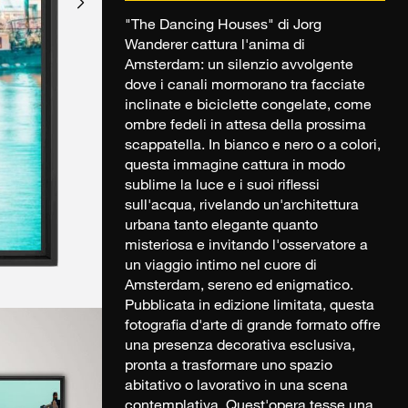
"The Dancing Houses" di Jorg
Wanderer cattura l'anima di
Amsterdam: un silenzio avvolgente
dove i canali mormorano tra facciate
inclinate e biciclette congelate, come
ombre fedeli in attesa della prossima
scappatella. In bianco e nero o a colori,
questa immagine cattura in modo
sublime la luce e i suoi riflessi
sull'acqua, rivelando un'architettura
urbana tanto elegante quanto
misteriosa e invitando l'osservatore a
un viaggio intimo nel cuore di
Amsterdam, sereno ed enigmatico.
Pubblicata in edizione limitata, questa
fotografia d'arte di grande formato offre
una presenza decorativa esclusiva,
pronta a trasformare uno spazio
abitativo o lavorativo in una scena
contemplativa. Quest'opera tesse una