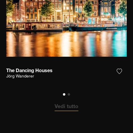
The Dancing Houses
ungi la fotografia alla mia lista dei desideri
Aggiun
Jörg Wanderer
Vedi tutto