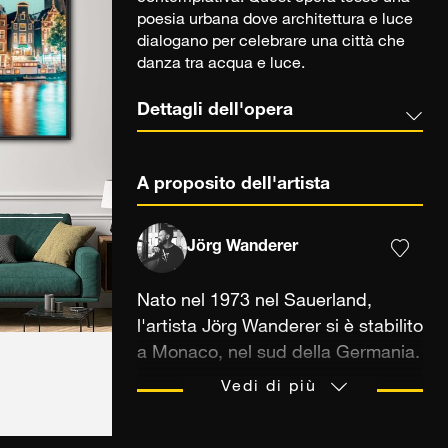
poesia urbana dove architettura e luce
dialogano per celebrare una città che
danza tra acqua e luce.
Dettagli dell'opera
A proposito dell'artista
Jörg Wanderer
Nato nel 1973 nel Sauerland,
l'artista Jörg Wanderer si è stabilito
a Monaco, nel sud della Germania.
Autodidatta, si interessa alla
Vedi di più
fotografia fin da bambino,
prendendo esempio dal padre che