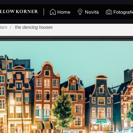
Home
Novità
Fotografi
dam
the dancing houses