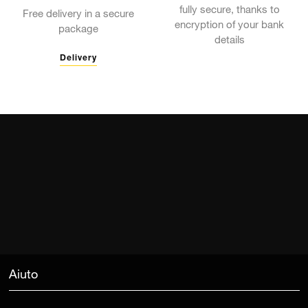
fully secure, thanks to
Free delivery in a secure
encryption of your bank
package
details
Delivery
Aiuto