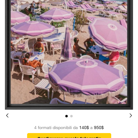
4 formati disponibili da
140$
a
950$