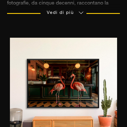
fotografie, da cinque decenni, raccontano la
bellezza discreta del mondo. La visione di Nik,
Vedi di più
un rinomato fotografo pubblicato su National
Geographic e The Observer, cattura l'anima di
luoghi di culture ed epoche diverse. Quella di
Kerry, con la sua estetica solare e
cinematografica, infonde alla poesia
contemporanea la nostalgia di lidi senza tempo.
Insieme, creano un dialogo sensibile tra
emozione, luce ed eleganza, catturando
l'essenza di attimi preziosi che vorremmo
sospendere. Il loro lavoro congiunto, esposto da
YellowKorner, celebra un'arte di vivere, tra
patrimonio visivo e una prospettiva rinnovata.