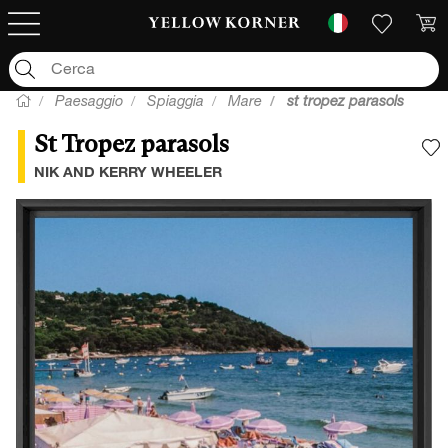
Paesaggio
Spiaggia
Mare
st tropez parasols
St Tropez parasols
A
NIK AND KERRY WHEELER