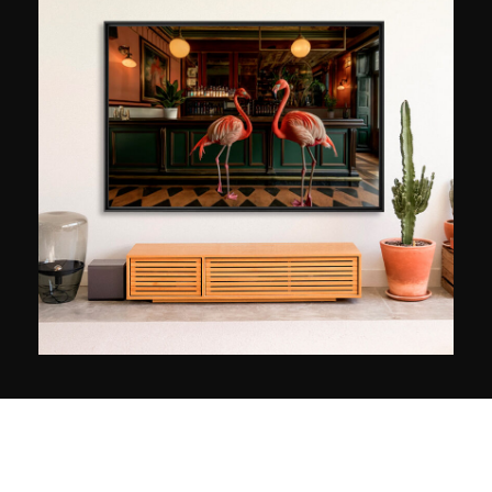
catturare immagini sempre più abbaglianti dei
suoi viaggi. Dal suo paese natale ai confini
dell'Europa, viaggia per il mondo attraverso le
stagioni per catturare le luci che riveleranno il
carattere incantevole e pittorico della natura.
Oltre ai numerosi concorsi vinti nel corso della
sua carriera (Tokyo International Foto Awards,
International Photography Awards, Mosca
International Foto Awards, PX3 Photography
Prize), il suo stile fotografico gli è valso veri e
propri riconoscimenti, tra cui la nomina a MQEP
(Master Qualified European Photographer). nel
2017.