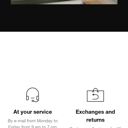
At your service
Exchanges and
returns
By e-mail from Monday to
Friday from 9 am to 7 pm