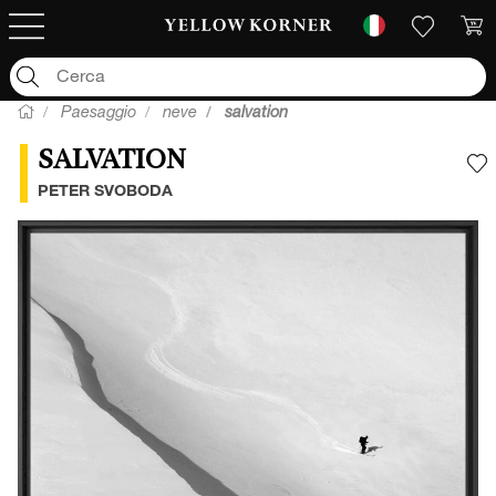
Paesaggio
neve
salvation
SALVATION
A
PETER SVOBODA