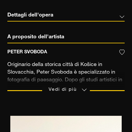
Dettagli dell'opera
A proposito dell'artista
PETER SVOBODA
Originario della storica città di Košice in
Slovacchia, Peter Svoboda è specializzato in
fotografia di paesaggio. Dopo gli studi artistici in
cui ha praticato la pittura su tela e ha scoperto il
Vedi di più
movimento impressionista che ha lasciato una
forte influenza nel suo lavoro, si è laureato in
Medicina. Appassionato di fotografia fin dalla
giovane età, Peter Svoboda deve il suo talento
alla pazienza e alla determinazione nel voler