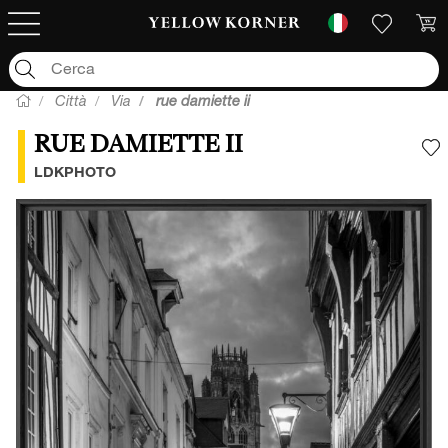
Città
Via
rue damiette ii
RUE DAMIETTE II
A
LDKPHOTO