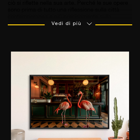
ciò si riflette nella sua arte. Perché le sue opere
sono prima di tutto una riflessione sulla città
contemporanea e più precisamente sulla
proliferazione dello spazio urbano. Lo scopo del
Vedi di più
fotografo è quello di trasmettere con precisione
l'impressione di frenesia che risulta dalla densità
della popolazione e dall'attività nelle aree
urbane: «Le strade, le luci, i rumori, il traffico
delle macchine, il brulicare dei pedoni, gli
odori… sono così accattivanti che nessun
singolo scatto può catturarli tutti. Ciò significa
che si devono fare delle scelte? Non ci credo,
non lo voglio». Per tradurre in immagini questa
“congestione” della vita urbana Laurent Dequick
non esita a scomporre, sovrapporre e persino
mescolare gli scatti. Intreccia così fotografie che
rappresentano complessi architettonici, il traffico
delle strade e le persone. Condensa le immagini
come la città condensa la vita di tutti i suoi
abitanti. Il suo stile ricorda il cubismo e nella sua