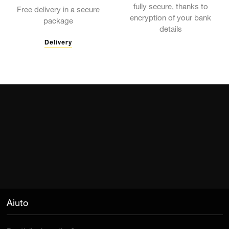
fully secure, thanks to
Free delivery in a secure
encryption of your bank
package
details
Delivery
Aiuto