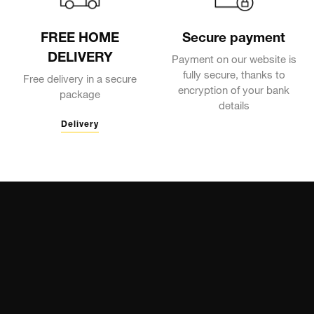
FREE HOME
Secure payment
DELIVERY
Payment on our website is
fully secure, thanks to
Free delivery in a secure
encryption of your bank
package
details
Delivery