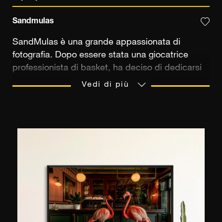
Sandmulas
SandMulas è una grande appassionata di
fotografia. Dopo essere stata una giocatrice
professionista di basket, ha deciso di dedicarsi
all’ottava arte. Compila, sovrappone, incolla e
Vedi di più
trasforma i suoi scatti in pezzi unici. Usa la luce,
che cattura nella sua scatola nera, su pellicola o
con sensore digitale. Dipinge così lo sfondo della
sua tela srotolando le sue immagini, quindi
sovrappone nuovi scatti, assemblaggi o collage.
Realtà e fantasia si uniscono in un impulso unico
per creare nuove interpretazioni di vite
affascinanti. Ci sembrano estranei quando i
dettagli ci sono noti.