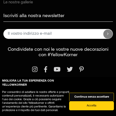
Le nostre gallerie
Iscriviti alla nostra newsletter
Condividete con noi le vostre nuove decorazioni
con
#YellowKorner
MIGLIORA LA TUA ESPERIENZA CON
YELLOWKORNER
Per consentirci di adattare le nostre offerte e proporti
Informazioni legali
Condizioni generali di vendita
contenuti personalizzati, è necessario autorizzare
Continua senza accettare
l'uso dei cookie. Grazie a ciò possiamo seguire
Questo sito utilizza dei cookies
l'andamento del sito Yellowkorner e offrirti
Accetta
un'esperienza cliente più pertinente. Garantiamo la
protezione e il rispetto dei tuoi dati personali.