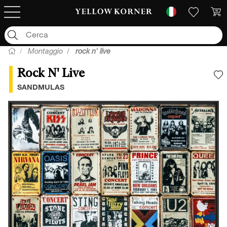
Montaggio
rock n' live
Rock N' Live
A
SANDMULAS