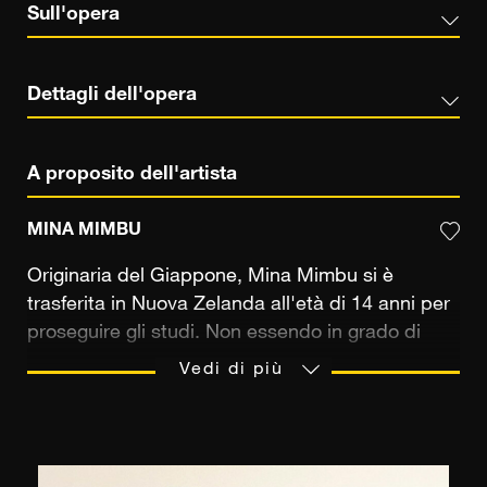
Sull'opera
Dettagli dell'opera
A proposito dell'artista
MINA MIMBU
Originaria del Giappone, Mina Mimbu si è
trasferita in Nuova Zelanda all'età di 14 anni per
proseguire gli studi. Non essendo in grado di
parlare inglese quando è arrivata ad Auckland, si
Vedi di più
è rivolta ad altri mezzi di espressione per
superare la barriera linguistica. Come artista
autodidatta, si è cimentata nella pittura prima di
passare alla fotografia qualche anno dopo, in