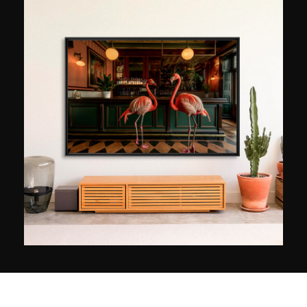
seguito alla nascita dei suoi due figli. Con il
tempo, sono diventati la sua principale fonte di
ispirazione. La fotografa sfrutta l'innocenza del
mondo dell'infanzia per creare immagini candide
che le permettono di evadere dalla realtà.
Poiché i bambini vedono il mondo con i loro
occhi, un mondo molto diverso da quello degli
adulti, Mina Mimbu si propone di interpretarlo
attraverso il prisma del suo obiettivo e infonde
un po' di magia nei suoi ritratti colorati. Insieme
ai bellissimi e sfuggenti paesaggi del Pacifico,
lascia nello spettatore una sensazione di incanto
e un irresistibile desiderio di tornare all'infanzia.