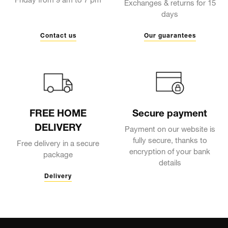
Friday from 9 am to 7 pm
Exchanges & returns for 15
days
Contact us
Our guarantees
FREE HOME
Secure payment
DELIVERY
Payment on our website is
fully secure, thanks to
Free delivery in a secure
encryption of your bank
package
details
Delivery