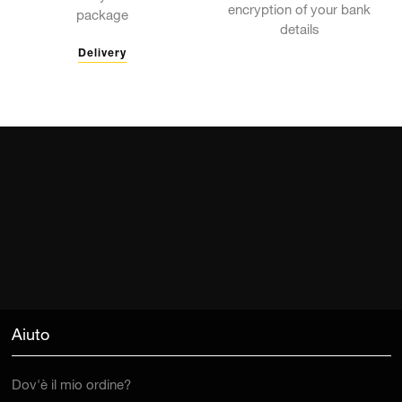
encryption of your bank
package
details
Delivery
Aiuto
Dov'è il mio ordine?