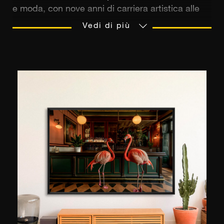
e moda, con nove anni di carriera artistica alle
spalle. Gabriel ha preso le sue prime lezioni di
Vedi di più
fotografia all'Accademia delle Arti Chaplin all'età
di 18 anni, poi ha continuato la sua esplorazione
delle arti all'età di 20 anni, ottenendo la laurea in
Audiovisivo e Fotografia. Il suo interesse nasce
da diverse fonti di ispirazione: la fotografia
documentaristica di Luis Brito lo ha ispirato a
esplorare questo campo, così come il
surrealismo, la moda e l'architettura. Lavora
come fotografo di moda per marchi venezuelani
da quasi un decennio, nel 2013 è stato premiato
per il suo miglior lavoro documentario e per la
sua silhouette ai Fila Awards. Ha studiato presso
l'Istituto di Scienze Audiovisive e Fotografia di
Caracas e i suoi editoriali di moda e ritratti sono
stati pubblicati su riviste come L'Officiel, Wild