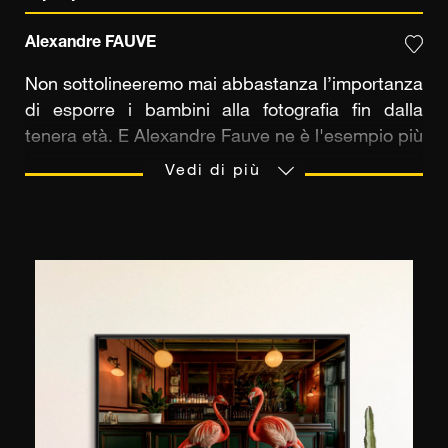
Alexandre FAUVE
Non sottolineeremo mai abbastanza l’importanza
di esporre i bambini alla fotografia fin dalla
tenera età. E Alexandre Fauve ne è l'esempio più
eclatante. Quando andava alle medie, nella sua
Vedi di più
scuola c'era una camera oscura. È qui che
sviluppò la sua passione per la fotografia.
Successivamente si iscrisse al club di fotografia
di quartiere. "È allora che ho capito che questo
era quello che volevo fare nella vita", spiega,
"così ho iniziato a studiare fotografia a Parigi". E
grazie alla nonna, sarta di mestiere, Alexandre
sviluppa il suo gusto per la moda e il design.
Tutte queste influenze oggi le ritroviamo nei suoi
scatti, che vedono protagonisti animali selvaggi