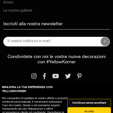
Artisti
Le nostre gallerie
Iscriviti alla nostra newsletter
Condividete con noi le vostre nuove decorazioni
con
#YellowKorner
MIGLIORA LA TUA ESPERIENZA CON
YELLOWKORNER
Per consentirci di adattare le nostre offerte e proporti
Informazioni legali
Condizioni generali di vendita
contenuti personalizzati, è necessario autorizzare
Continua senza accettare
l'uso dei cookie. Grazie a ciò possiamo seguire
Questo sito utilizza dei cookies
l'andamento del sito Yellowkorner e offrirti
Accetta
un'esperienza cliente più pertinente. Garantiamo la