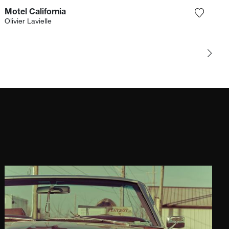
Motel California
gi la fotografia alla mia lista dei desideri
Aggiungi
Olivier Lavielle