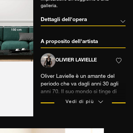
galleria.
Dettagli dell'opera
A proposito dell'artista
OLIVIER LAVIELLE
Oliver Lavielle è un amante del
periodo che va dagli anni 30 agli
anni 70. Il suo mondo si tinge di
Jazz, Swing, Blues, Rock'n'roll e
Vedi di più
un pizzico di Disco. Insensibile
all'estetica del suo tempo, è
soprattutto nel bianco e nero che i
suoi soggetti si esprimono al