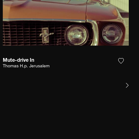
Mute-drive In
gi la fotografia alla mia lista dei desideri
Aggiungi
Thomas H.p. Jerusalem