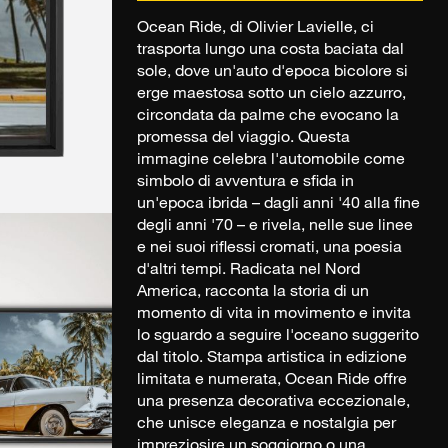
Ocean Ride, di Olivier Lavielle, ci
trasporta lungo una costa baciata dal
sole, dove un'auto d'epoca bicolore si
erge maestosa sotto un cielo azzurro,
circondata da palme che evocano la
promessa del viaggio. Questa
immagine celebra l'automobile come
simbolo di avventura e sfida in
un'epoca ibrida – dagli anni '40 alla fine
degli anni '70 – e rivela, nelle sue linee
e nei suoi riflessi cromati, una poesia
d'altri tempi. Radicata nel Nord
America, racconta la storia di un
momento di vita in movimento e invita
lo sguardo a seguire l'oceano suggerito
dal titolo. Stampa artistica in edizione
limitata e numerata, Ocean Ride offre
una presenza decorativa eccezionale,
che unisce eleganza e nostalgia per
impreziosire un soggiorno o una