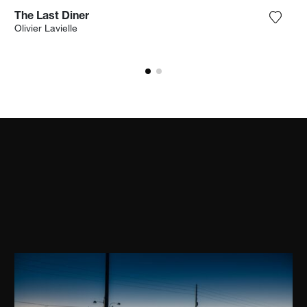
The Last Diner
ungi la fotografia alla mia lista dei desideri
Aggiun
Olivier Lavielle