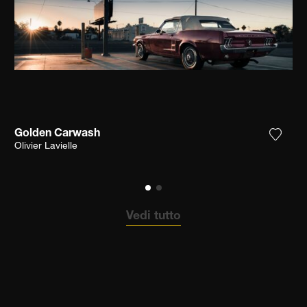
Golden Carwash
ungi la fotografia alla mia lista dei desideri
Aggiun
Olivier Lavielle
Vedi tutto