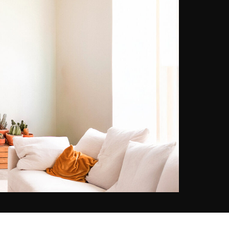
meglio. Queste composizioni sono
dinamiche e ispirate alle
produzioni hollywoodiane.
Giramondo, è in Asia e negli Stati
Uniti che il suo occhio trova la sua
ispirazione. Pilota privato, le sue
foto di aerei esprimono in completa
intimità il rapporto speciale che ha
con i suoi giocattoli, come ama
chiamarli. Entrare nel suo mondo è
un po' come viaggiare nel tempo, e
poiché Olivier è anche assistente
di volo in una compagnia aerea,
basta una sola frase: “Benvenuto a
bordo!”.