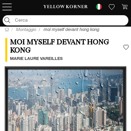
Montaggio
moi myself devant hong kong
MOI MYSELF DEVANT HONG
KONG
A
MARIE LAURE VAREILLES