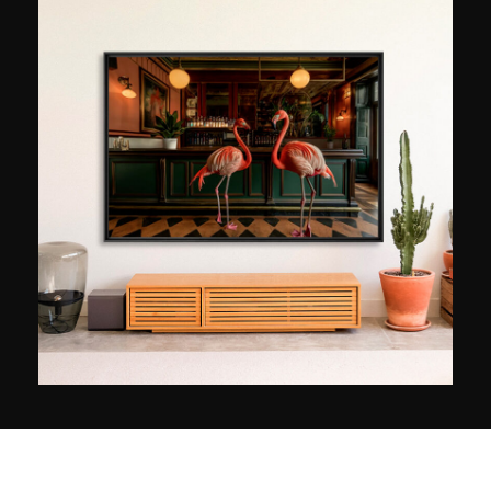
la renderanno famosa. "Cerco di creare
paesaggi immaginari il più possibile realistici",
spiega l'autrice, "voglio che lo spettatore inventi
la propria storia mentre lo guarda, in modo che il
fotomontaggio prenda vita secondo
l'immaginazione di ogni persona". Oggi le opere
di Marie-Laure Vareille si trovano in libri
fotografici, stampe di grande formato, riviste e
persino collezioni di abbigliamento! Espone negli
Stati Uniti e a Vaison-la-Romaine, il villaggio nel
sud della Francia dove continua a vivere e a
compilare le sue foto quando torna dai suoi
viaggi. Quando le è stato chiesto di indicare tre
cose di cui ha bisogno nella vita, ha risposto:
"creatività, passione e... un computer!