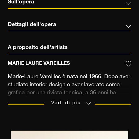
Sull'opera
Dettagli dell'opera
A proposito dell'artista
MARIE LAURE VAREILLES
Marie-Laure Vareilles è nata nel 1966. Dopo aver
studiato interior design e aver lavorato come
grafica per una rivista tecnica, a 36 anni ha
deciso di dedicarsi a ciò che ama davvero: l'arte
Vedi di più
e la fotografia. Viaggia molto, soprattutto in Asia,
e scatta foto che assembla, al ritorno, sotto
forma di montaggi ispirati ai suoi incontri e pieni
di poesia. Sono questi montaggi di paesaggi che