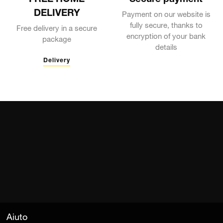
DELIVERY
Payment on our website is
fully secure, thanks to
Free delivery in a secure
encryption of your bank
package
details
Delivery
Aiuto