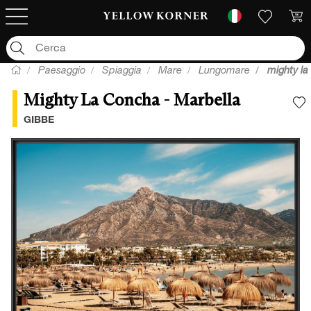
Paesaggio
Spiaggia
Mare
Lungomare
mighty la
Mighty La Concha - Marbella
A
GIBBE