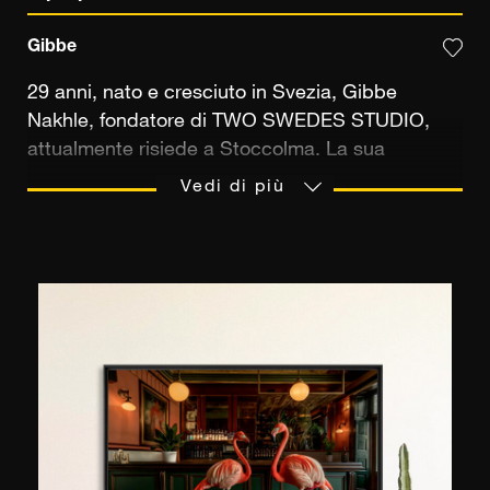
Gibbe
29 anni, nato e cresciuto in Svezia, Gibbe
Nakhle, fondatore di TWO SWEDES STUDIO,
attualmente risiede a Stoccolma. La sua
passione per la fotografia e la videografia è
Vedi di più
iniziata agli esordi di Instagram e si è trasformata
rapidamente in un lavoro a tempo pieno,
plasmando gli anni successivi della sua vita. La
sua ispirazione per catturare contenuti di moda
si è trasformata nel desiderio irrefrenabile di
farne una carriera, che lo ha portato a lasciare il
suo lavoro in ufficio e trasferirsi a Marbella. L'arte
del suo lavoro trascende la tecnologia,
immergendo il pubblico in un'avventura
emozionante ogni volta, come se fosse lì con lui.