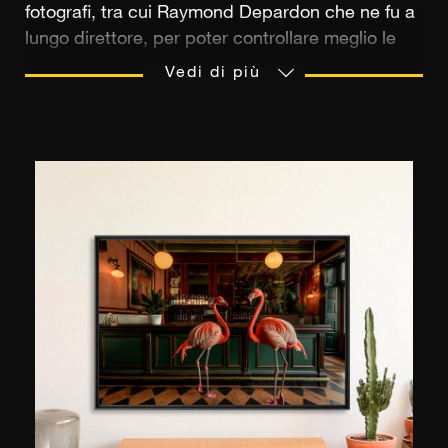
fotografi, tra cui Raymond Depardon che ne fu a
lungo direttore, per poter controllare meglio le
loro immagini e i loro soggetti. Negli anni '70
Vedi di più
l'agenzia Gamma incarnava, insieme a Sipa e
Sygma, l'eccellenza del fotogiornalismo
francese. Fotografi riconosciuti hanno coperto
guerre, eventi politici e movimenti sociali, ma
hanno anche alimentato la stampa di celebrità
fotografando numerose personalità politiche e
artistiche. Oggi l'agenzia è collegata a Gamma
Rapho: la principale fonte fotografica europea
con 20 milioni di immagini provenienti da agenzie
di fama internazionale (Gamma, Rapho,
Keystone, Explorer, Jacana, Hoa-qui, Top e
Stills).