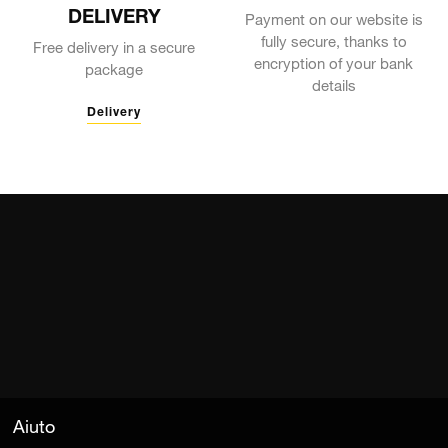
DELIVERY
Payment on our website is
fully secure, thanks to
Free delivery in a secure
encryption of your bank
package
details
Delivery
Aiuto