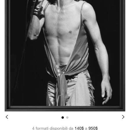
4 formati disponibili da
140$
a
950$