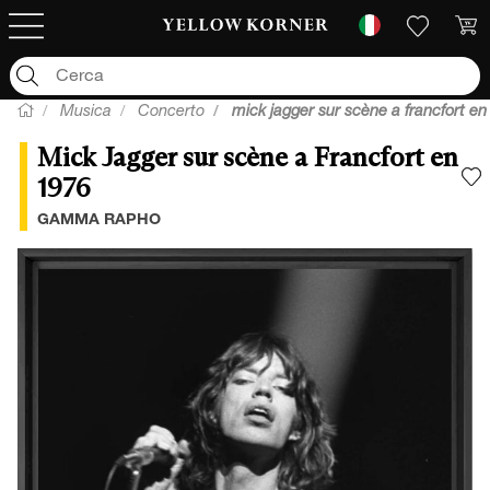
Musica
Concerto
mick jagger sur scène a francfort e
Mick Jagger sur scène a Francfort en
1976
A
GAMMA RAPHO