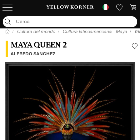
Cultura del mondo
Cultura latinoamericana
Maya
ma
MAYA QUEEN 2
A
ALFREDO SANCHEZ