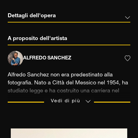
Dettagli dell'opera
A proposito dell'artista
ALFREDO SANCHEZ
Alfredo Sanchez non era predestinato alla
fotografia. Nato a Città del Messico nel 1954, ha
studiato legge e ha costruito una carriera nel
settore privato. “Trascorrevo il mio tempo libero
Vedi di più
giocando a tennis, andando a cavallo, senza
dimenticare il mio passatempo preferito: la
fotografia”, racconta. Molto più tardi, verso la
fine degli anni '90, ha intrapreso una svolta