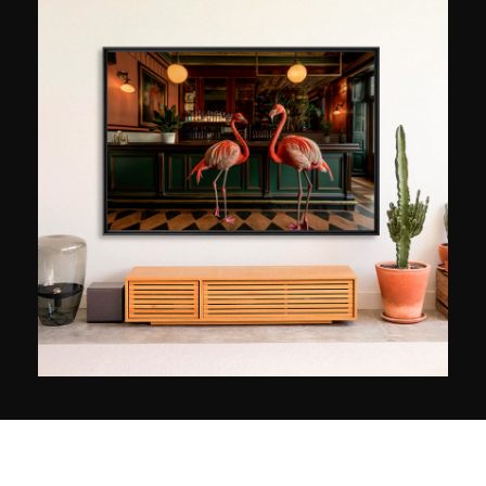
professionale radicale. Abbandona la carriera
per dedicarsi alla sua passione, la fotografia.
Siamo all'inizio dell'era digitale, quindi Alfredo
Sanchez intraprende una formazione intensiva e
completa dedicata alla fotografia digitale.
Partecipa ai workshop di grandi fotografi - Luis
Caballo, Cuitlahuac Correa (Messico), Jorge
Salgado (Madrid), Antonio Leanza (Londra) e Flor
Acosta (Messico) - e frequenta seminari in tutto il
mondo. Oggi esposto in tutto il mondo e
premiato più volte dai suoi colleghi, Alfredo
Sanchez si dedica alla sua arte per offrirci una
visione straordinaria del mondo che ci circonda.
Ammalianti, i suoi ritratti sono attentamente
pensati per creare momenti di pura utopia.
Come un coreografo, compone ciascuno dei suoi
scatti come una danza piena di colori, trame e
bellezza. Il suo desiderio? Richiamare