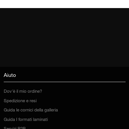
Aiuto
Dov'è il mio ordine?
Spedizione e resi
Guida le cornici della galleria
Guida I formati laminati
Servizi B2B