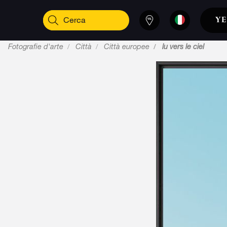
Fotografie d'arte
Città
Città europee
lu vers le ciel