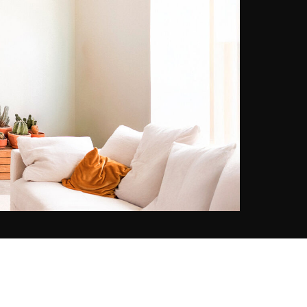
una freschezza come se fosse
portata dal respiro della costa, dal
movimento del mare, o dallo
scorrere e poi fermarsi del tempo.
Nutrendo una profonda
ammirazione per il fotografo
britannico Michael Kenna, esplora
a modo suo un paesaggio dove il
pittoresco tende a svanire. Come il
suo mentore, il potere universale
della natura e degli elementi si
rivela sotto il suo obiettivo: i
movimenti delle stelle si affacciano
sulla superficie calma o turbolenta
dell'oceano, la forza del vento
spinge le nuvole o scatena le onde.