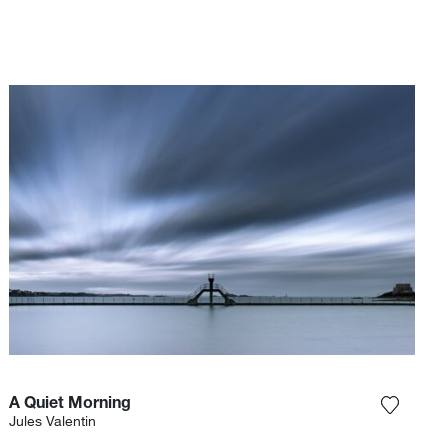
A Quiet Morning
gi la fotografia alla mia lista dei desideri
Aggiungi
Jules Valentin