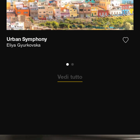
Urban Symphony
ungi la fotografia alla mia lista dei desideri
Aggiun
Eliya Gyurkovska
Vedi tutto