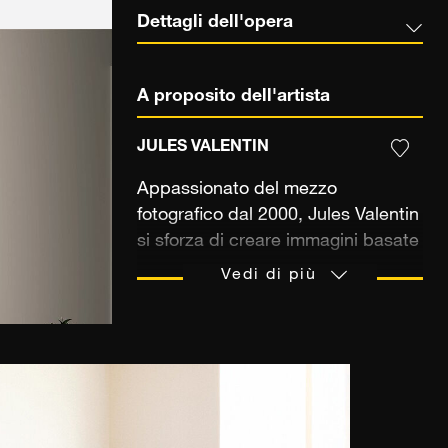
Dettagli dell'opera
A proposito dell'artista
JULES VALENTIN
Appassionato del mezzo
fotografico dal 2000, Jules Valentin
si sforza di creare immagini basate
sui suoi vagabondaggi marini. Il
Vedi di più
fotografo non esita a partire per
giocare con lo stabile e l'instabile.
Attraverso progetti personali,
ordina e riunisce luoghi elettivi in
scatti dai colori rarefatti, profondi e
argentati. La loro vista suggerisce