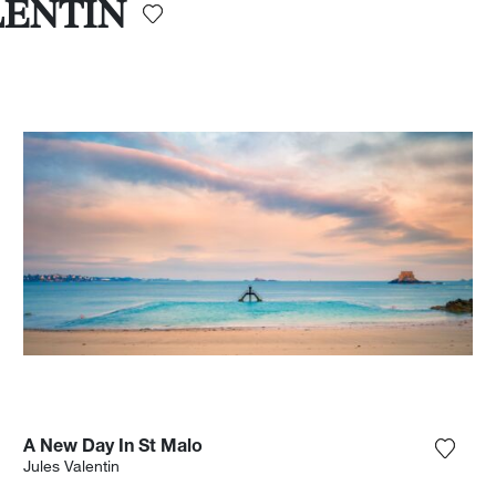
ALENTIN
A New Day In St Malo
ungi la fotografia alla mia lista dei desideri
Aggiun
Jules Valentin