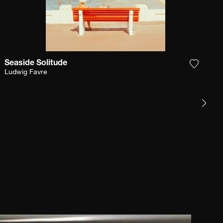
Seaside Solitude
gi la fotografia alla mia lista dei desideri
Aggiungi
Ludwig Favre