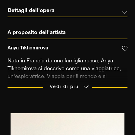
Dettagli dell'opera
A proposito dell'artista
Anya Tikhomirova
Nata in Francia da una famiglia russa, Anya
Tikhomirova si descrive come una viaggiatrice,
un'esploratrice. Viaggia per il mondo e si
arricchisce delle tante culture che incontra per
Vedi di più
nutrire le sue diverse vite. Prima la sua vita come
pattinatrice artistica internazionale, poi la sua
vita come attrice e sceneggiatrice, e oggi la sua
vita come artista multidisciplinare. Anya
Tikhomirova lavora principalmente con le
immagini attraverso la fotografia, il video, i