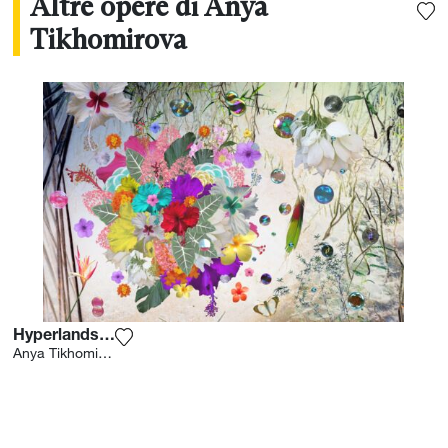
Altre opere di Anya
Tikhomirova
Hyperlandscape 2
Aggiungi la fotografia alla mia lista dei desi
Anya Tikhomirova