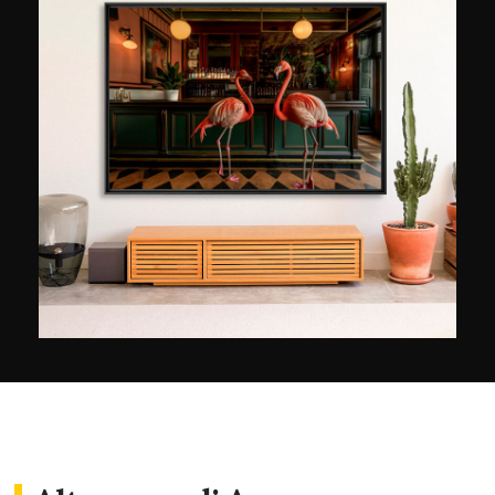
disegni, le animazioni e i volumi. Affronta il lavoro
come la sua vita: da viaggiatrice, da esploratrice
e da ricercatrice. Influenzato dal suo secondo
paese, il Costa Rica, il suo lavoro attinge sia alla
sfera pubblica che a quella privata e ruota
attorno all'ambivalenza che l’essere umano
intrattiene con il resto della vita. "Il mio lavoro è
eclettico, ma il terreno che esploro è sempre
quello della natura, del vivere e della sua
esperienza. Il mio approccio può senza dubbio
scaturire da questo pensiero preso in prestito
dallo scrittore-viaggiatore Sylvain Tesson:
scavare nell'aneddotica per rintracciare
l'universale".