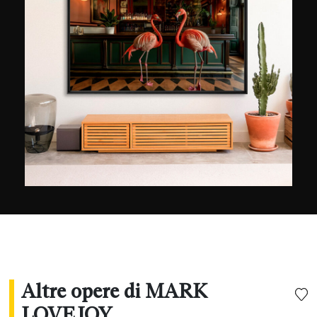
Michel Basquiat, Vincent Van Gogh e Mark
Tobey. Utilizzando luce, intensità ed energia,
Mark Lovejoy si ispira al movimento pittorico per
creare scatti astratti. Dice l’artista americano
“La bellezza dell’astrazione sta nella percezione
dello spettatore e solo i sognatori possono
interpretare i sogni. » Con questa serie di scatti
macro realizzati in studio, l'artista americano
Mark Lovejoy racconta la sua storia.
Intenzionalmente, l'astrazione attraverso la quale
si esprime è aperta all'interpretazione. Invita lo
spettatore a usare la sua immaginazione, a
sognare. Alla fine lo spettatore si rende conto
che ogni storia è diversa e simile allo stesso
tempo.
Altre opere di MARK
LOVEJOY