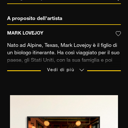
A proposito dell'artista
MARK LOVEJOY
Nato ad Alpine, Texas, Mark Lovejoy è il figlio di
un biologo itinerante. Ha così viaggiato per il suo
paese, gli Stati Uniti, con la sua famiglia e poi
per il mondo con la sua macchina fotografica.
Vedi di più
Mark Lovejoy, tipografo commerciale di
professione, si è formato da autodidatta in
fotografia. La sua conoscenza della geologia
unita all'uso di pochi strumenti, tutti intrisi di
luce, è la sua ricetta per comporre immagini forti.
Tra le sue influenze, l'arte pittorica gioca un ruolo
importante e in particolare alcuni dei suoi illustri
rappresentanti come Jackson Pollock, Jean-