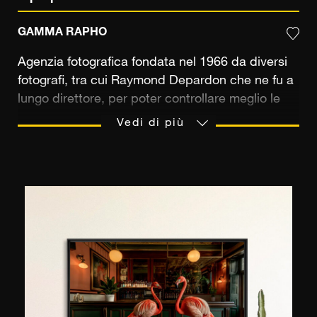
GAMMA RAPHO
Agenzia fotografica fondata nel 1966 da diversi
fotografi, tra cui Raymond Depardon che ne fu a
lungo direttore, per poter controllare meglio le
loro immagini e i loro soggetti. Negli anni '70
Vedi di più
l'agenzia Gamma incarnava, insieme a Sipa e
Sygma, l'eccellenza del fotogiornalismo
francese. Fotografi riconosciuti hanno coperto
guerre, eventi politici e movimenti sociali, ma
hanno anche alimentato la stampa di celebrità
fotografando numerose personalità politiche e
artistiche. Oggi l'agenzia è collegata a Gamma
Rapho: la principale fonte fotografica europea
con 20 milioni di immagini provenienti da agenzie
di fama internazionale (Gamma, Rapho,