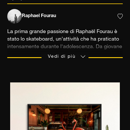
Raphael Fourau
La prima grande passione di Raphaël Fourau è
stato lo skateboard, un’attività che ha praticato
intensamente durante l'adolescenza. Da giovane
divorava le riviste di skateboard: "Ero
Vedi di più
appassionato di immagini, ma ero più interessato
al nome dei fotografi che a quello degli
skateboarder" spiega nel podcast Allez (Ausha) ,
"sono tanti i fotografi a venire dal mondo dello
skate e la cosa non stupisce visto che si tratta di
una cultura focalizzata sull’immagine". Da
bambino i genitori lo iscrivono al climbing, ma lo
vive più come una costrizione che come
un’attività ludica. Pian piano ci prende gusto ed