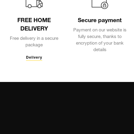
FREE HOME
Secure payment
DELIVERY
Payment on our website is
fully secure, thanks to
Free delivery in a secure
encryption of your bank
package
details
Delivery