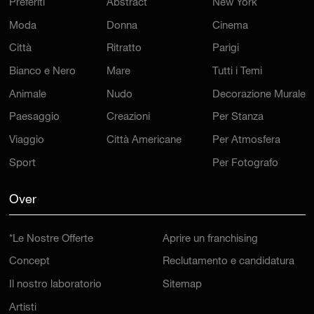
Preferiti
Abstract
New York
Moda
Donna
Cinema
Città
Ritratto
Parigi
Bianco e Nero
Mare
Tutti i Temi
Animale
Nudo
Decorazione Murale
Paesaggio
Creazioni
Per Stanza
Viaggio
Città Americane
Per Atmosfera
Sport
Per Fotografo
Over
*Le Nostre Offerte
Aprire un franchising
Concept
Reclutamento e candidatura
Il nostro laboratorio
Sitemap
Artisti