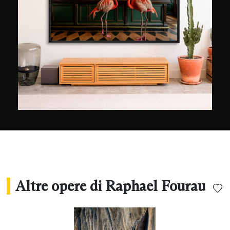
è scalando le montagne con altri alpinisti che
scopre la sua passione per la fotografia. Dopo
una prima missione in Islanda, le collaborazioni
si succedono e oggi lavora per numerosi marchi
come Patagonia, di cui è ambasciatore, The
North Face e il marchio di biciclette Caminade,
nonché per media come L'Equipe Mag e The
Red Bulletin. Nel 2021 ha persino realizzato un
documentario in collaborazione con France
Nature Environnement per incoraggiare la
convivenza tra alpinisti e difensori della natura.
Altre opere di Raphael Fourau