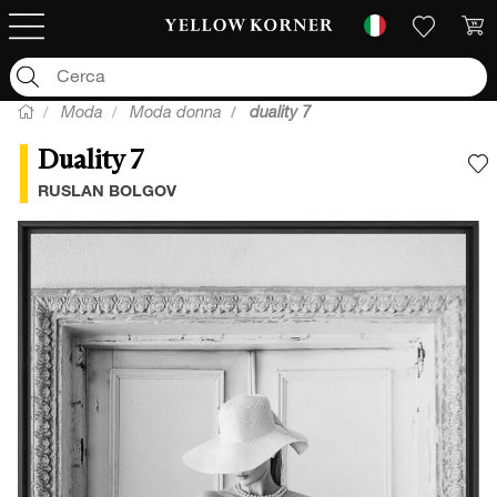
Moda
Moda donna
duality 7
Duality 7
A
RUSLAN BOLGOV