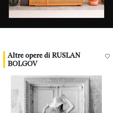
risultato finale è molto diverso dalla prima idea
che avevo in mente quando ho scattato la foto",
spiega. Gli piace scambiare idee con altri
fotografi attraverso i siti web 35photo.pro o
1x.com e gestisce un blog su Steemit, un social
network alternativo dove ogni membro viene
ricompensato per ciò che pubblica.
Altre opere di RUSLAN
BOLGOV