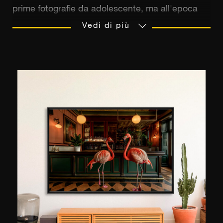
prime fotografie da adolescente, ma all'epoca
aveva scelto di non proseguire su questa strada.
Vedi di più
Solo dopo aver terminato gli studi di economia e
finanza ha iniziato a dedicarsi seriamente alla
fotografia. Ha acquistato una fotocamera full-
frame con un sensore di immagine delle stesse
dimensioni di quello di una fotocamera analogica
e ha iniziato a scattare foto di paesaggi. Si
appassiona e si cimenta nella ritrattistica
femminile con un certo successo. Sebbene
abbia ancora un lavoro come dirigente
nell'industria portuale, la fotografia è diventata
una parte sempre più importante della sua vita
ed è elencata nel Who's Who mondiale della
Photographic Society of America (PSA). Dichiara
di fare molto lavoro di post-produzione sulle sue
foto e gli piace essere sorpreso: "a volte il