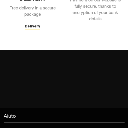
Payment on our website is
fully secure, thanks to
Free delivery in a secure
encryption of your bank
package
details
Delivery
Aiuto