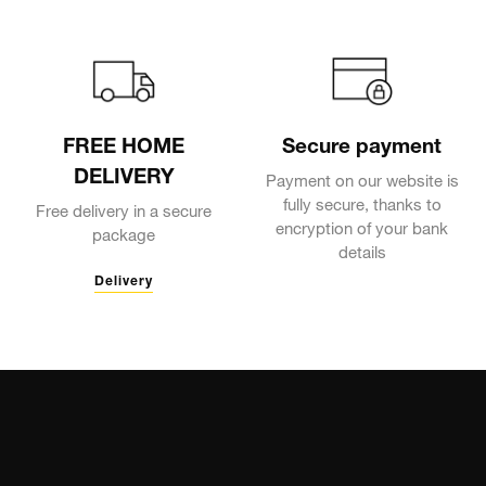
FREE HOME
Secure payment
DELIVERY
Payment on our website is
fully secure, thanks to
Free delivery in a secure
encryption of your bank
package
details
Delivery