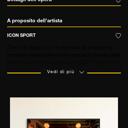
Dettagli dell'opera
A proposito dell'artista
ICON SPORT
Con Icon Sport rivivi le imprese, le emozioni e i
momenti magici che hanno scosso il mondo dello
sport. Dalla sua fondazione nel 2005, l'agenzia si
è affermata come un riferimento essenziale nel
Vedi di più
campo della fotografia sportiva. Con un archivio
eccezionale che comprende più di 8 milioni di
foto accuratamente ritoccate e didascalate, è
anche distributore esclusivo dell'archivio della
rivista Onze Mondial, uno scrigno di 500.000
diapositive che ripercorrono la storia del calcio
mondiale dal 1976 al 2008. Nel 2017, la sua