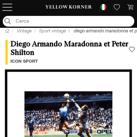
Vintage
Sport vintage
diego armando maradonna et pe
Diego Armando Maradonna et Peter
Shilton
A
ICON SPORT