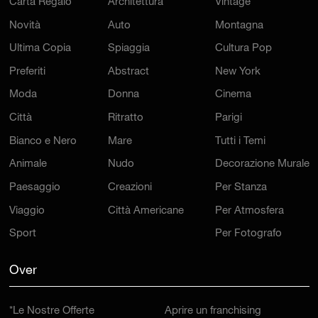
Carta Regalo
Architettura
Vintage
Novità
Auto
Montagna
Ultima Copia
Spiaggia
Cultura Pop
Preferiti
Abstract
New York
Moda
Donna
Cinema
Città
Ritratto
Parigi
Bianco e Nero
Mare
Tutti i Temi
Animale
Nudo
Decorazione Murale
Paesaggio
Creazioni
Per Stanza
Viaggio
Città Americane
Per Atmosfera
Sport
Per Fotografo
Over
*Le Nostre Offerte
Aprire un franchising