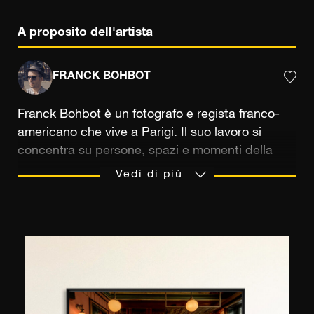
A proposito dell'artista
FRANCK BOHBOT
Franck Bohbot è un fotografo e regista franco-
americano che vive a Parigi. Il suo lavoro si
concentra su persone, spazi e momenti della
vita. Guidato dal desiderio di preservare luoghi
Vedi di più
intrisi di storia e tracce umane, esplora la poesia
dell'ordinario, dai momenti quotidiani
all'architettura e all'artigianato, attraverso un
approccio cinematografico in cui luce, colore e
composizione giocano un ruolo centrale. Con
oltre vent'anni di esperienza, di cui dieci
trascorsi tra New York e Los Angeles, il suo