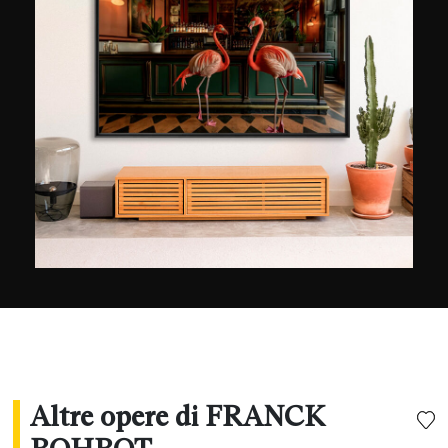
lavoro personale ha trovato naturale riscontro
presso clienti, collezionisti e prestigiose
istituzioni, dando vita a progetti editoriali,
commerciali e culturali di successo. Ha
collaborato con stilisti come Paul Smith, Iris van
Herpen e Valentino, nonché con prestigiose
istituzioni e location, dal Museo del Louvre a
rinomati hotel come Le Bristol e iconici marchi di
design come Knoll. Oggi spazia tra ritrattistica,
moda, architettura e fotografia documentaria con
un approccio decisamente personale. Noto per i
suoi colori, le sue composizioni e la padronanza
della luce, Franck Bohbot continua la sua
esplorazione fotografica del mondo, traendo
ispirazione dal cinema, dalla pittura e dai suoi
viaggi.
Altre opere di FRANCK