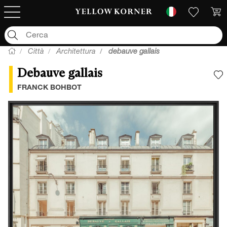
Città
Architettura
debauve gallais
Debauve gallais
A
FRANCK BOHBOT